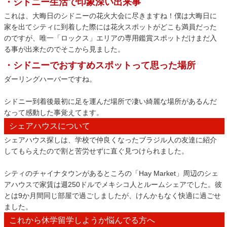
・シドニー生活で印象深い出来事
これは、大晦日のシドニーの花火大会に尽きますね！僕は大晦日に
家を出てシティに到着した際には花火スポットがどこも満員だった
のですが、唯一「ロックス」エリアの専用鑑賞スポットだけまだ入
る事が出来たのでそこから見ました。
・シドニーでおすすめスポットって思った場所
ダーリングハーバーですね。
シドニー到着後最初に足を運んだ場所で凄い綺麗な場所があるんだ
なって感動した事覚えてます。
シェアハウスについて
シェアハウス探しは、学校で仲良くなったブラジル人の友達に紹介
してもらえたので割と苦労せずに直ぐ見つけられました。
シティのチャイナタウンがあるところの「Hay Market」周辺のシェ
アハウスで家賃は週250ドルでメキシコ人とルームシェアでした。彼
とは9か月間同じ部屋で過ごしましたが、けんかもなく快適に過ごせ
ました。
これから休学留学しようか悩んでる方へ