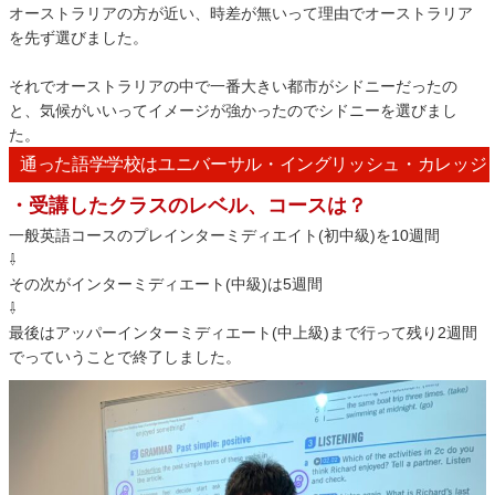
オーストラリアの方が近い、時差が無いって理由でオーストラリア
を先ず選びました。
それでオーストラリアの中で一番大きい都市がシドニーだったの
と、気候がいいってイメージが強かったのでシドニーを選びまし
た。
通った語学学校はユニバーサル・イングリッシュ・カレッジ
・受講したクラスのレベル、コースは？
一般英語コースのプレインターミディエイト(初中級)を10週間
⇩
その次がインターミディエート(中級)は5週間
⇩
最後はアッパーインターミディエート(中上級)まで行って残り2週間
でって
いうことで終了しました。