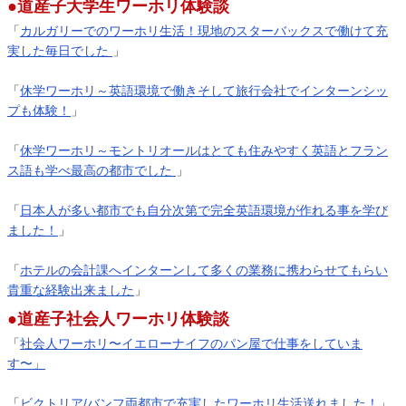
●道産子大学生ワーホリ体験談
「
カルガリーでのワーホリ生活！現地のスターバックスで働けて充
実した毎日でした
」
「
休学ワーホリ～英語環境で働きそして旅行会社でインターンシッ
プも体験！
」
「
休学ワーホリ～モントリオールはとても住みやすく英語とフラン
ス語も学べ最高の都市でした
」
「
日本人が多い都市でも自分次第で完全英語環境が作れる事を学び
ました！
」
「
ホテルの会計課へインターンして多くの業務に携わらせてもらい
貴重な経験出来ました
」
●道産子社会人ワーホリ体験談
「
社会人ワーホリ〜イエローナイフのパン屋で仕事をしていま
す〜」
「
ビクトリア/バンフ両都市で充実したワーホリ生活送れました！
」