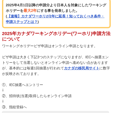
2025年4月1日以降の申請分より日本人を対象にしたワーキング
最大2年
ホリデーを
にする事を発表しました。
(
【速報】カナダワーホリが2年に延長！知っておくべき条件・
申請ステップとは？
)
2025年カナダワーキングホリデー(ワーホリ)申請方法
について
ワーキングホリデービザ申請はオンライン申請となります。
ビザ申請は大きく下記3つのステップになりますが、IECへ抽選エン
トリーをして当選しないとオンライン申請へ進めない点があります
が、基本的には毎週1回抽選が行われて
カナダの移民局サイト
に数字
が反映されております。
①、IEC抽選へエントリー
⇩
②、招待状(当選)取得したらオンライン申請
⇩
③、指紋登録へ