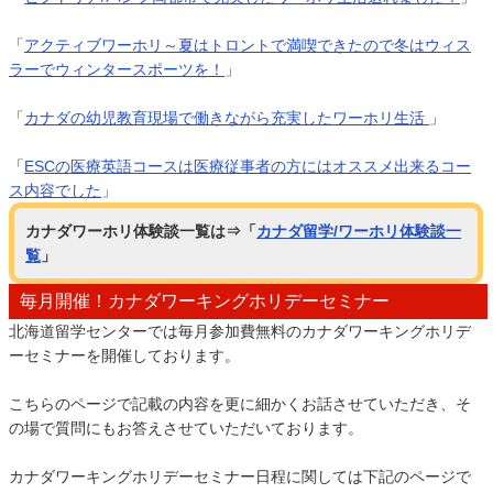
「
アクティブワーホリ～夏はトロントで満喫できたので冬はウィス
ラーでウィンタースポーツを！
」
「
カナダの幼児教育現場で働きながら充実したワーホリ生活
」
「
ESCの医療英語コースは医療従事者の方にはオススメ出来るコー
ス内容でした
」
カナダワーホリ体験談一覧は⇒「
カナダ留学/ワーホリ体験談一
覧
」
毎月開催！カナダワーキングホリデーセミナー
北海道留学センターでは毎月参加費無料のカナダワーキングホリデ
ーセミナーを開催しております。
こちらのページで記載の内容を更に細かくお話させていただき、そ
の場で質問にもお答えさせていただいております。
カナダワーキングホリデーセミナー日程に関しては下記のページで