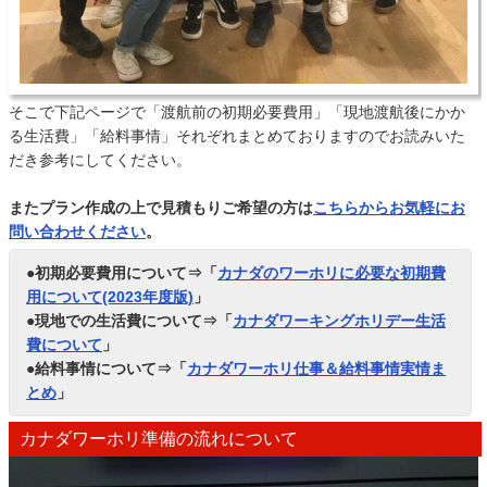
そこで下記ページで「渡航前の初期必要費用」「現地渡航後にかか
る生活費」「給料事情」それぞれまとめておりますのでお読みいた
だき参考にしてください。
またプラン作成の上で見積もりご希望の方は
こちらからお気軽にお
問い合わせください
。
●初期必要費用について⇒「
カナダのワーホリに必要な初期費
用について(2023年度版)
」
●現地での生活費について⇒「
カナダワーキングホリデー生活
費について
」
●給料事情について⇒「
カナダワーホリ仕事＆給料事情実情ま
とめ
」
カナダワーホリ準備の流れについて