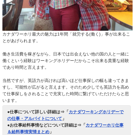
カナダワーホリ最大の魅力は1年間「就労する(働く)」事が出来るこ
とがあげられます。
働き生活費を稼ぎながら、日本では出会えない他の国の人と一緒に
働くという経験はワーキングホリデーだからこそ出来る貴重な経験
であり時間と言えます。
当然ですが、英語力が高ければ高いほど仕事探しの幅も違ってきま
すし、可能性が広がると言えます。そのため少しでも英語力を高め
て仕事探しをされることで充実した時間に繋げていただけたらと思
います。
●仕事について詳しい詳細は⇒「
カナダワーキングホリデーで
の仕事・アルバイトについて
」
●お仕事給料事情などについて詳細は⇒「
カナダワーホリ仕事
＆給料事情実情まとめ
」