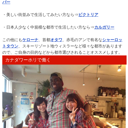
バー
・美しい街並みで生活してみたい方なら⇒
ビクトリア
・日本人少なく中規模な都市で生活したい方なら⇒
カルガリー
この他にも
ケローナ
、首都
オタワ
、赤毛のアンで有名な
シャーロッ
トタウン
、スキーリゾート地ウィスラーなど様々な都市があります
ので、ご自身の目的などから都市選びされることオススメします。
カナダワーホリで働く