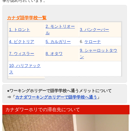
事が認められています。
カナダ語学学校一覧
2. モントリオー
1. トロント
3. バンクーバー
ル
4. ビクトリア
5. カルガリー
6.
ケローナ
9. シャーロットタウ
7. ウィスラー
8. オタワ
ン
10, ハリファック
ス
●ワーキングホリデーで語学学校へ通うメリットについて
⇒「
カナダワーキングホリデーで語学学校へ通う
」
カナダワーホリでの滞在先について