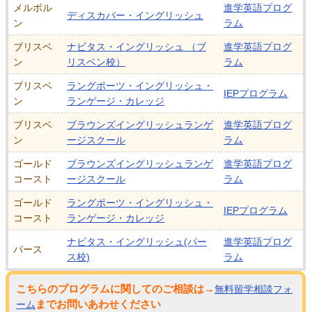
メルボル
進学英語プログ
ディスカバー・イングリッシュ
ン
ラム
ブリスベ
ナビタス・イングリッシュ （ブ
進学英語プログ
ン
リスベン校）
ラム
ブリスベ
ラングポーツ・イングリッシュ・
IEPプログラム
ン
ランゲージ・カレッジ
ブリスベ
ブラウンズイングリッシュランゲ
進学英語プログ
ン
ージスクール
ラム
ゴールド
ブラウンズイングリッシュランゲ
進学英語プログ
コースト
ージスクール
ラム
ゴールド
ラングポーツ・イングリッシュ・
IEPプログラム
コースト
ランゲージ・カレッジ
ナビタス・イングリッシュ(パー
進学英語プログ
パース
ス校)
ラム
こちらのプログラムに関してのご相談は→
無料留学相談フォ
までお問いあわせください
ーム