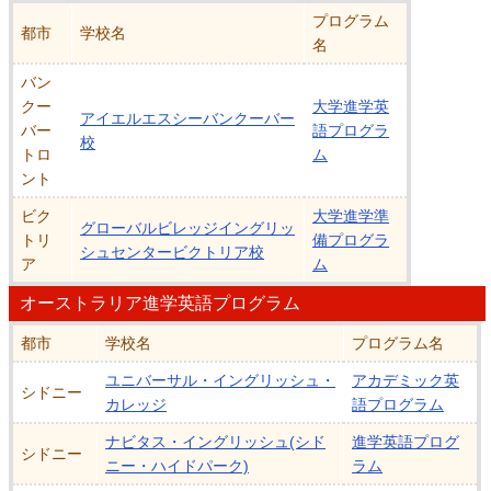
プログラム
都市
学校名
名
バン
クー
大学進学英
アイエルエスシーバンクーバー
バー
語プログラ
校
トロ
ム
ント
ビク
大学進学準
グローバルビレッジイングリッ
トリ
備プログラ
シュセンタービクトリア校
ア
ム
オーストラリア進学英語プログラム
都市
学校名
プログラム名
ユニバーサル・イングリッシュ・
アカデミック英
シドニー
カレッジ
語プログラム
ナビタス・イングリッシュ(シド
進学英語プログ
シドニー
ニー・ハイドパーク)
ラム