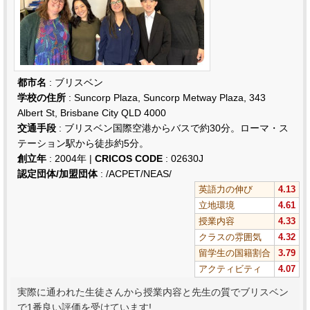
都市名
: ブリスベン
学校の住所
: Suncorp Plaza, Suncorp Metway Plaza, 343
Albert St, Brisbane City QLD 4000
交通手段
: ブリスベン国際空港からバスで約30分。ローマ・ス
テーション駅から徒歩約5分。
創立年
: 2004年 |
CRICOS CODE
: 02630J
認定団体/加盟団体
: /ACPET/NEAS/
英語力の伸び
4.13
立地環境
4.61
授業内容
4.33
クラスの雰囲気
4.32
留学生の国籍割合
3.79
アクティビティ
4.07
実際に通われた生徒さんから授業内容と先生の質でブリスベン
で1番良い評価を受けています!