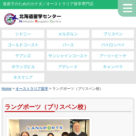
道産子のためのカナダ／オーストラリア留学専門店
シドニー
メルボルン
ブリスベン
ゴールドコースト
パース
バイロンベイ
ケアンズ
サンシャインコースト
アーリービーチ
タウンズビル
アデレード
キャンベラ
タスマニア
Home
>
オーストラリア留学
> ラングポーツ（ブリスベン校）
ラングポーツ（ブリスベン校）