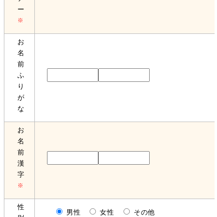
ー
※
お
名
前
ふ
り
が
な
お
名
前
漢
字
※
性
男性
女性
その他