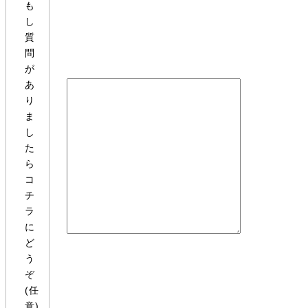
も
し
質
問
が
あ
り
ま
し
た
ら
コ
チ
ラ
に
ど
う
ぞ
(任
意)