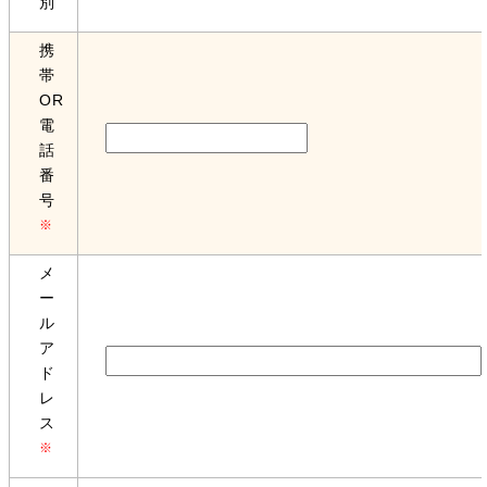
別
携
帯
OR
電
話
番
号
※
メ
ー
ル
ア
ド
レ
ス
※