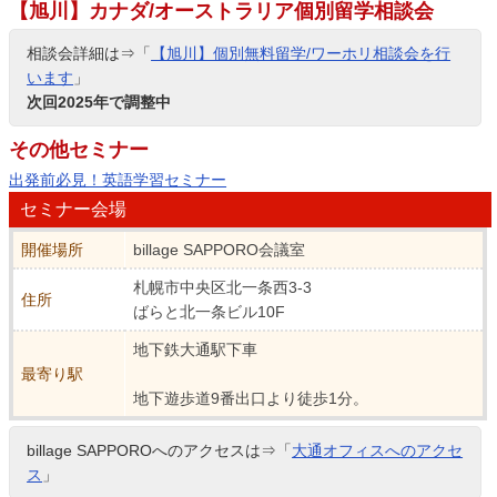
【旭川】カナダ/オーストラリア個別留学相談会
相談会詳細は⇒「
【旭川】個別無料留学/ワーホリ相談会を行
います
」
次回2025年で調整中
その他セミナー
出発前必見！英語学習セミナー
セミナー会場
開催場所
billage SAPPORO会議室
札幌市中央区北一条西3-3
住所
ばらと北一条ビル10F
地下鉄大通駅下車
最寄り駅
地下遊歩道9番出口より徒歩1分。
billage SAPPOROへのアクセスは⇒「
大通オフィスへのアクセ
ス
」