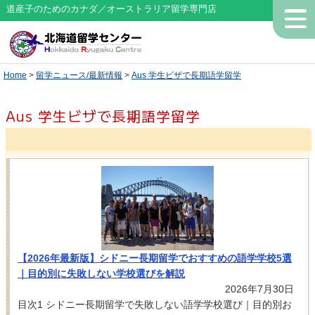
道産子のためのカナダ／オーストラリア留学専門店
Home
>
留学ニュース/最新情報
>
Aus 学生ビザで長期語学留学
Aus 学生ビザで長期語学留学
【2026年最新版】シドニー長期留学でおすすめの語学学校5選
｜目的別に失敗しない学校選びを解説
2026年7月30日
目次1 シドニー長期留学で失敗しない語学学校選び｜目的別お