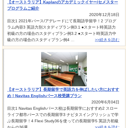
【オーストラリア】Kaplanのアカデミックイヤー/セメスター
プログラムご紹介
2020年12月18日
目次1 2021年パース/アデレードにて長期語学留学！2 プログ
ラム内容3 英語力別スタディプラン例3.1 ●スタート時英語力
初級の方の場合のスタディプラン例3.2 ●スタート時英語力中
級の方の場合のスタディプラン例4 …
>>続きを読む
【オーストラリア】長期留学で英語力を伸ばしたい方におすす
め！Navitas Englishパース校受講プラン
2020年6月04日
目次1 Navitas Englishパース校は長期留学におすすめ2 スロー
ライフ都市パースでの長期留学3 ナビタスイングリッシュで学
ぶ長期留学！4 Flexi Study36を使っての長期留学5 英語力初級
からの36週…
>>続きを読む