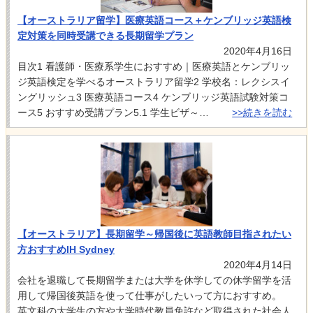
【オーストラリア留学】医療英語コース＋ケンブリッジ英語検
定対策を同時受講できる長期留学プラン
2020年4月16日
目次1 看護師・医療系学生におすすめ｜医療英語とケンブリッ
ジ英語検定を学べるオーストラリア留学2 学校名：レクシスイ
ングリッシュ3 医療英語コース4 ケンブリッジ英語試験対策コ
ース5 おすすめ受講プラン5.1 学生ビザ～…
>>続きを読む
【オーストラリア】長期留学～帰国後に英語教師目指されたい
方おすすめIH Sydney
2020年4月14日
会社を退職して長期留学または大学を休学しての休学留学を活
用して帰国後英語を使って仕事がしたいって方におすすめ。
英文科の大学生の方や大学時代教員免許など取得された社会人