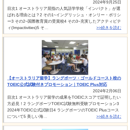
2024年9月25日
目次1 オーストラリア屈指の人気語学学校「インパクト」が選
ばれる理由とは？2 その1~イングリッシュ・オンリー・ポリシ
ー3 その2~国際教育賞の受賞校4 その3~充実したアクティビテ
ィ(Impactivities)5 そ…
>>続きを読む
【オーストラリア留学】ラングポーツ・ゴールドコースト校の
TOEIC公式試験付きプロモーション｜TOEIC Plus対応
2024年2月06日
目次1 オーストラリア留学の成果をTOEICスコアで証明したい
方必見！2 ラングポーツTOEIC試験無料受験プロモーション3
2024年TOEIC公式試験日4 ラングポーツのTOEIC Plusコース
について5 美しい海…
>>続きを読む