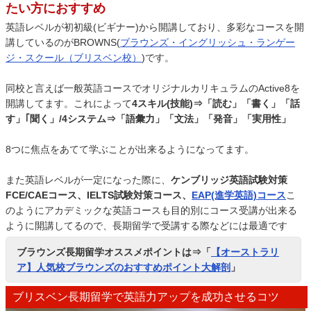
たい方におすすめ
英語レベルが初初級(ビギナー)から開講しており、多彩なコースを開
講しているのがBROWNS(
ブラウンズ・イングリッシュ・ランゲー
ジ・スクール（ブリスベン校）
)です。
同校と言えば一般英語コースでオリジナルカリキュラムのActive8を
開講してます。これによって
4スキル(技能)⇒「読む」「書く」「話
す」｢聞く」/
4システム⇒「語彙力」「文法」「発音」「実用性」
8つに焦点をあてて学ぶことが出来るようになってます。
また英語レベルが一定になった際に、
ケンブリッジ英語試験対策
FCE/CAEコース、IELTS試験対策コース、
EAP(進学英語)コース
こ
のようにアカデミックな英語コースも目的別にコース受講が出来る
ように開講してるので、長期留学で受講する際などには最適です
ブラウンズ長期留学オススメポイントは⇒「
【オーストラリ
ア】人気校ブラウンズのおすすめポイント大解剖
」
ブリスベン長期留学で英語力アップを成功させるコツ