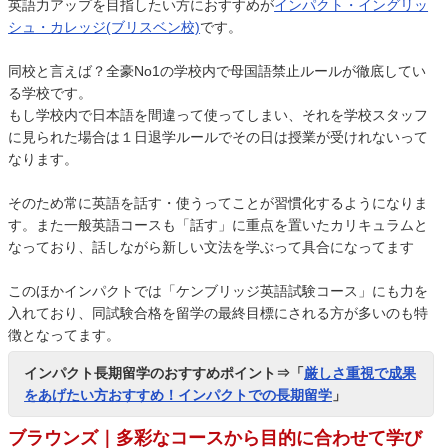
英語力アップを目指したい方におすすめが
インパクト・イングリッ
シュ・カレッジ(ブリスベン校)
です。
同校と言えば？全豪No1の学校内で母国語禁止ルールが徹底してい
る学校です。
もし学校内で日本語を間違って使ってしまい、それを学校スタッフ
に見られた場合は１日退学ルールでその日は授業が受けれないって
なります。
そのため常に英語を話す・使うってことが習慣化するようになりま
す。また一般英語コースも「話す」に重点を置いたカリキュラムと
なっており、話しながら新しい文法を学ぶって具合になってます
このほかインパクトでは「ケンブリッジ英語試験コース」にも力を
入れており、同試験合格を留学の最終目標にされる方が多いのも特
徴となってます。
インパクト長期留学のおすすめポイント⇒「
厳しさ重視で成果
をあげたい方おすすめ！インパクトでの長期留学
」
ブラウンズ｜多彩なコースから目的に合わせて学び