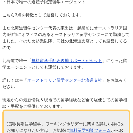
・日本で唯一の道産子限定留学エージェント
こちら3点を特徴として運営しております。
また北海道留学センター代表の東出は、起業前にオーストラリア国
内6都市にオフィスのあるオーストラリア留学センターにて勤務して
ました、そのため起業以降、同社の北海道支店としても運営してる
ので
北海道で唯一「
無料留学手配＆現地サポートがセット
」になった留
学エージェントとしても運営しております。
詳しくは⇒「
オーストラリア留学センター北海道支社
」をお読みく
ださい
現地からの最新情報＆現地での留学経験など全て駆使しての留学相
談・手配をご提供しております。
短期/長期語学留学、ワーキングホリデーに関する詳しい詳細を
お知りになりたい方は、お気軽に
無料留学相談フォーム
からお