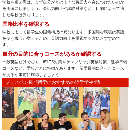
学校を選ぶ際は、まず自分がどのような英語力を身につけたいのか
を明確にしましょう。会話力向上や試験対策など、目的によって適
した学校は異なります。
国籍比率を確認する
学校によって留学生の国籍構成は異なります。多国籍な環境は英語
を使う機会が増えるため、英語力向上を重視する方におすすめで
す。
自分の目的に合うコースがあるか確認する
一般英語だけでなく、IELTS対策やケンブリッジ英検対策、進学準備
コースなど、学校ごとに特徴があります。留学目的に合ったコース
があるか事前に確認しましょう。
ブリスベン長期留学におすすめの語学学校4選