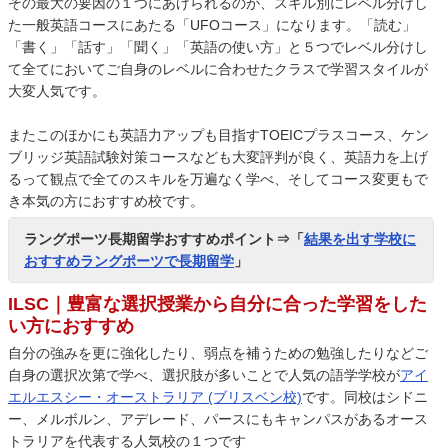
その最大の要因の１つにあげられるのが、スキル別にレベル分けし
た一般英語コースにあたる「UFOコース」になります。「読む」
「書く」「話す」「聞く」「英語の使い方」と５つでレベル分けし
て全てにおいてご自身のレベルに合わせたクラスで学習スタイルが
大変人気です。
またこのほかにも英語力アップも目指すTOEICプラスコース、ケン
ブリッジ英語試験対策コースなども大変評判が良く、英語力を上げ
るって観点で全てのスキルを万遍なく学べ、そしてコース変更もで
き本気の方におすすめ校です。
ラングポーツ長期留学おすすめポイント⇒「
結果を出す学校に
おすすめラングポーツで長期留学
」
ILSC｜豊富な選択授業から自分に合った学習をした
い方におすすめ
自分の強みを更に強化したり、弱点を補うための勉強したりなどご
自身の選択次第で学べ、選択肢が多いことで人気の語学学校が
アイ
エルエスシー・オーストラリア (ブリスベン校)
です。同校はシドニ
ー、メルボルン、アデレード、パースにもキャンパスがあるオース
トラリアを代表する人気校の１つです