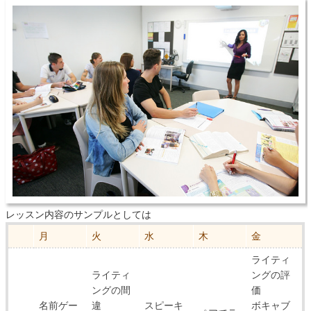
レッスン内容のサンプルとしては
月
火
水
木
金
ライティ
ライティ
ングの評
ングの間
価
名前ゲー
違
スピーキ
ボキャブ