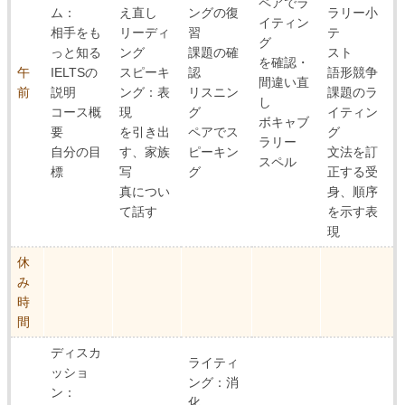
ペアでラ
ム：
え直し
ングの復
ラリー小
イティン
相手をも
リーディ
習
テ
グ
っと知る
ング
課題の確
スト
を確認・
午
IELTSの
スピーキ
認
語形競争
間違い直
前
説明
ング：表
リスニン
課題のラ
し
コース概
現
グ
イティン
ボキャブ
要
を引き出
ペアでス
グ
ラリー
自分の目
す、家族
ピーキン
文法を訂
スペル
標
写
グ
正する受
真につい
身、順序
て話す
を示す表
現
休
み
時
間
ディスカ
ライティ
ッショ
ング：消
ン：
化