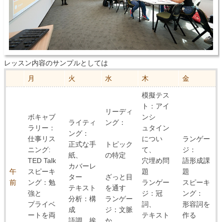
レッスン内容のサンプルとしては
月
火
水
木
金
模擬テス
ト：アイ
リーディ
ボキャブ
ンシ
ライティ
ング：
ラリー：
ュタイン
ング：
仕事リス
につい
ランゲー
正式な手
トピック
ニング:
て、
ジ：
紙、
の特定
TED Talk
穴埋め問
語形成課
カバーレ
午
スピーキ
題
題
ター
ざっと目
前
ング：勉
ランゲー
スピーキ
テキスト
を通す
強と
ジ：冠
ング：
分析：構
ランゲー
プライベ
詞、
形容詞を
成
ジ：文脈
ートを両
テキスト
作る
語調、挨
か