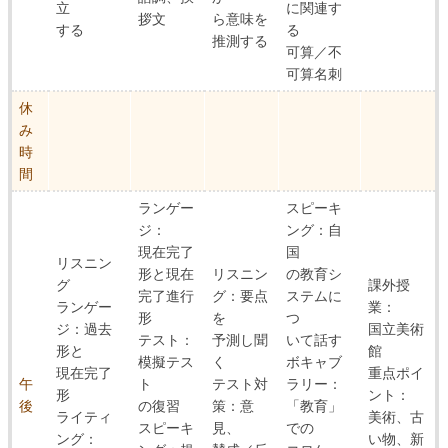
立
に関連す
拶文
ら意味を
する
る
推測する
可算／不
可算名刺
休
み
時
間
ランゲー
スピーキ
ジ：
ング：自
現在完了
国
リスニン
形と現在
リスニン
の教育シ
グ
課外授
完了進行
グ：要点
ステムに
ランゲー
業：
形
を
つ
ジ：過去
国立美術
テスト：
予測し聞
いて話す
形と
館
模擬テス
く
ボキャブ
現在完了
重点ポイ
午
ト
テスト対
ラリー：
形
ント：
後
の復習
策：意
「教育」
ライティ
美術、古
スピーキ
見、
での
ング：
い物、新