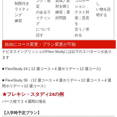
ング：規
賛成／反
コロケー
制限付き
し
定
対を聞く
ション
ライティ
い物を説
のあるラ
練習：選
テスト対
ング
明する
イティン
択問題
策：意見
練習
グ
を
について
言う／求
話す
める
自由にコース変更・プラン変更が可能
ナビタスイングリッシュのFlexi Studyには以下の２パターンがあり
ます
■ FlexiStudy 24 ( 12 週コース＋4 週ホリデー＋12 週コース)
■ FlexiStudy 36 （12 週コース＋4 週ホリデー＋12 週コース＋4 週
間ホリデー＋12 週コース）
★フレキシ・スタディ24の例
パース校で２４週間の場合
【入学時予定プラン】