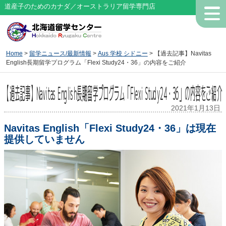
道産子のためのカナダ／オーストラリア留学専門店
Home
>
留学ニュース/最新情報
>
Aus 学校 シドニー
> 【過去記事】Navitas
English長期留学プログラム「Flexi Study24・36」の内容をご紹介
【過去記事】Navitas English長期留学プログラム「Flexi Study24・36」の内容をご紹介
2021年1月13日
Navitas English「Flexi Study24・36」は現在
提供していません