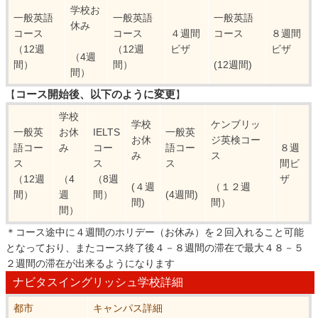
学校お
一般英語
一般英語
一般英語
休み
コース
コース
４週間
コース
８週間
（12週
（12週
ビザ
ビザ
（4週
間）
間）
(12週間)
間）
コース開始後、以下のように変更
【
】
学校
学校
ケンブリッ
一般英
お休
IELTS
一般英
お休
ジ英検コー
語コー
み
コー
語コー
８週
み
ス
ス
ス
ス
間ビ
（12週
（4
（8週
ザ
(４週
（１２週
間）
週
間）
(4週間)
間)
間）
間）
＊コース途中に４週間のホリデー（お休み）を２回入れること可能
となっており、またコース終了後４－８週間の滞在で最大４８－５
２週間の滞在が出来るようになります
ナビタスイングリッシュ学校詳細
都市
キャンパス詳細