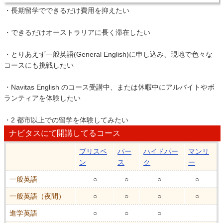
・長期留学でできるだけ費用を抑えたい
・できるだけオーストラリアに長く滞在したい
・とりあえず一般英語(General English)に申し込み、現地で色々な
コースにも挑戦したい
・Navitas English のコース受講中、または休暇中にアルバイトやボ
ランティアを体験したい
・2 都市以上での留学を体験してみたい
ナビタスにて開講してるコース
ブリスベ
パー
ハイドパー
マンリ
ン
ス
ク
ー
一般英語
○
○
○
○
一般英語（夜間）
○
○
○
○
進学英語
○
○
○