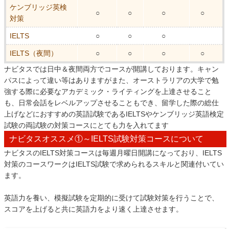
ケンブリッジ英検
○
○
○
○
対策
IELTS
○
○
○
IELTS（夜間）
○
○
○
○
ナビタスでは日中＆夜間両方でコースが開講しております。キャン
パスによって違い等はありますがまた、オーストラリアの大学で勉
強する際に必要なアカデミック・ライティングを上達させること
も、日常会話をレベルアップさせることもでき、留学した際の総仕
上げなどにおすすめの英語試験であるIELTSやケンブリッジ英語検定
試験の両試験の対策コースにとても力を入れてます
ナビタスオススメ①～IELTS試験対策コースについて
ナビタスのIELTS対策コースは毎週月曜日開講になっており、IELTS
対策のコースワークはIELTS試験で求められるスキルと関連付いてい
ます。
英語力を養い、模擬試験を定期的に受けて試験対策を行うことで、
スコアを上げると共に英語力をより速く上達させます。