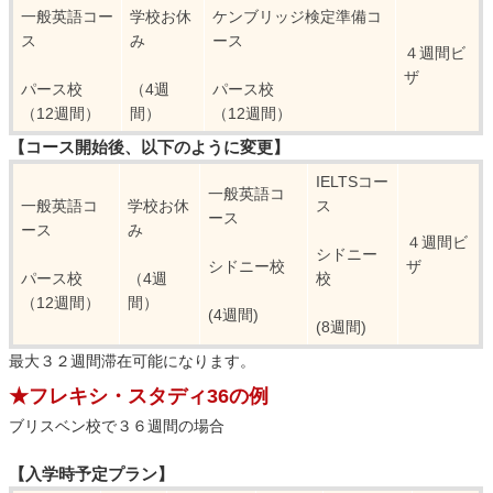
一般英語コー
学校お休
ケンブリッジ検定準備コ
ス
み
ース
４週間ビ
ザ
パース校
（4週
パース校
（12週間）
間）
（12週間）
【コース開始後、以下のように変更】
IELTSコー
一般英語コ
一般英語コ
学校お休
ス
ース
ース
み
４週間ビ
シドニー
シドニー校
ザ
パース校
（4週
校
（12週間）
間）
(4週間)
(8週間)
最大３２週間滞在可能になります。
★フレキシ・スタディ36の例
ブリスベン校で３６週間の場合
【入学時予定プラン】