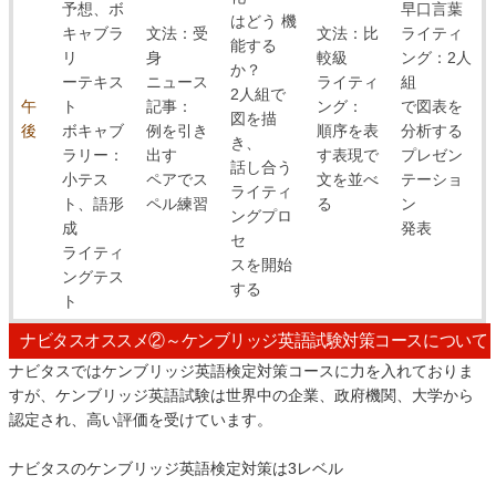
予想、ボ
早口言葉
はどう 機
キャブラ
文法：受
文法：比
ライティ
能する
リ
身
較級
ング：2人
か？
ーテキス
ニュース
ライティ
組
2人組で
午
ト
記事：
ング：
で図表を
図を描
後
ボキャブ
例を引き
順序を表
分析する
き、
ラリー：
出す
す表現で
プレゼン
話し合う
小テス
ペアでス
文を並べ
テーショ
ライティ
ト、語形
ペル練習
る
ン
ングプロ
成
発表
セ
ライティ
スを開始
ングテス
する
ト
ナビタスオススメ②～ケンブリッジ英語試験対策コースについて
ナビタスではケンブリッジ英語検定対策コースに力を入れておりま
すが、ケンブリッジ英語試験は世界中の企業、政府機関、大学から
認定され、高い評価を受けています。
ナビタスのケンブリッジ英語検定対策は3レベル