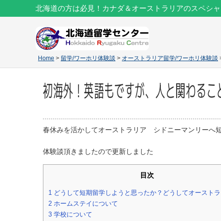
北海道の方は必見！カナダ＆オーストラリアのスペシャ
Home
>
留学/ワーホリ体験談
>
オーストラリア留学/ワーホリ体験談
初海外！英語もですが、人と関わるこ
春休みを活かしてオーストラリア シドニーマンリーへ短期
体験談頂きましたので更新しました
目次
1
どうして短期留学しようと思ったか？どうしてオーストラ
2
ホームステイについて
3
学校について