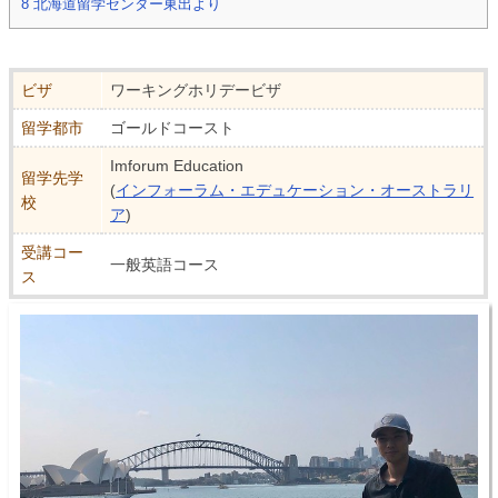
8
北海道留学センター東出より
ビザ
ワーキングホリデービザ
留学都市
ゴールドコースト
Imforum Education
留学先学
(
インフォーラム・エデュケーション・オーストラリ
校
ア
)
受講コー
一般英語コース
ス