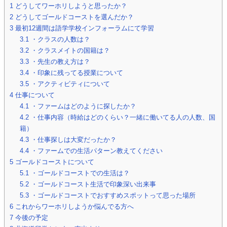
1
どうしてワーホリしようと思ったか？
2
どうしてゴールドコーストを選んだか？
3
最初12週間は語学学校インフォーラムにて学習
3.1
・クラスの人数は？
3.2
・クラスメイトの国籍は？
3.3
・先生の教え方は？
3.4
・印象に残ってる授業について
3.5
・アクティビティについて
4
仕事について
4.1
・ファームはどのように探したか？
4.2
・仕事内容（時給はどのくらい？一緒に働いてる人の人数、国
籍）
4.3
・仕事探しは大変だったか？
4.4
・ファームでの生活パターン教えてください
5
ゴールドコーストについて
5.1
・ゴールドコーストでの生活は？
5.2
・ゴールドコースト生活で印象深い出来事
5.3
・ゴールドコーストでおすすめスポットって思った場所
6
これからワーホリしようか悩んでる方へ
7
今後の予定