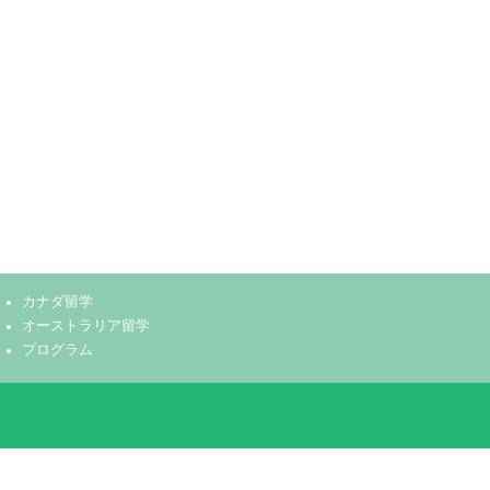
カナダ留学
オーストラリア留学
プログラム
ワーホリライフ⑰