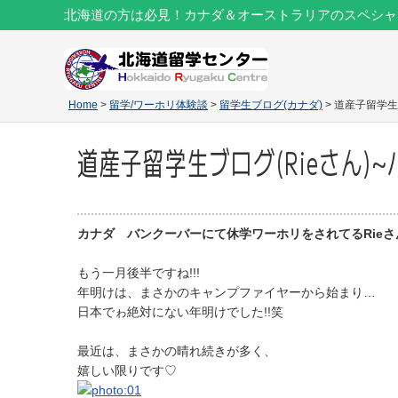
北海道の方は必見！カナダ＆オーストラリアのスペシャ
Home
>
留学/ワーホリ体験談
>
留学生ブログ(カナダ)
> 道産子留学生
道産子留学生ブログ(Rieさん
カナダ バンクーバーにて休学ワーホリをされてるRie
もう一月後半ですね!!!
年明けは、まさかのキャンプファイヤーから始まり…
日本でゎ絶対にない年明けでした!!笑
最近は、まさかの晴れ続きが多く、
嬉しい限りです♡