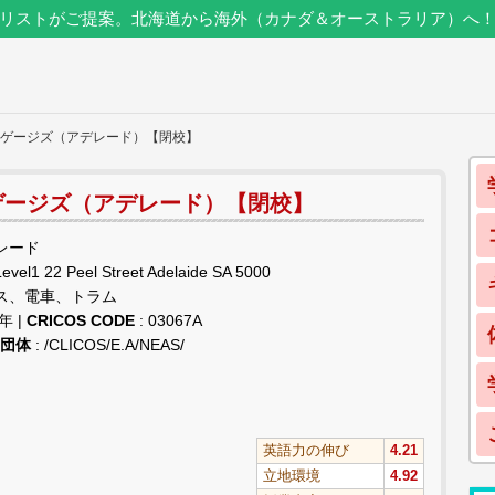
リストがご提案。北海道から海外（カナダ＆オーストラリア）へ
ンゲージズ（アデレード）【閉校】
ゲージズ（アデレード）【閉校】
デレード
Level1 22 Peel Street Adelaide SA 5000
バス、電車、トラム
3年 |
CRICOS CODE
: 03067A
盟団体
: /CLICOS/E.A/NEAS/
英語力の伸び
4.21
立地環境
4.92