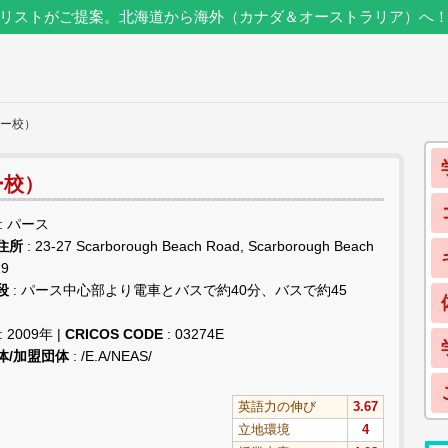
リストがご提案。北海道から海外（カナダ＆オーストラリア）へ
ロー校）
ー校）
: パース
住所
: 23-27 Scarborough Beach Road, Scarborough Beach
19
段
: パース中心部より電車とバスで約40分、バスで約45
: 2009年 |
CRICOS CODE
: 03274E
体/加盟団体
: /E.A/NEAS/
英語力の伸び
3.67
立地環境
4