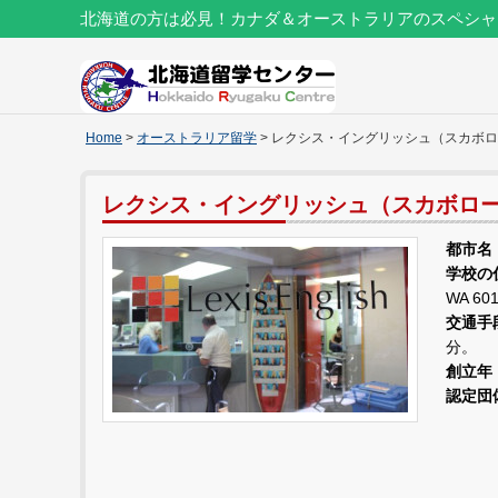
北海道の方は必見！カナダ＆オーストラリアのスペシャ
Home
>
オーストラリア留学
> レクシス・イングリッシュ（スカボ
レクシス・イングリッシュ（スカボロ
都市名
学校の
WA 60
交通手
分。
創立年
認定団