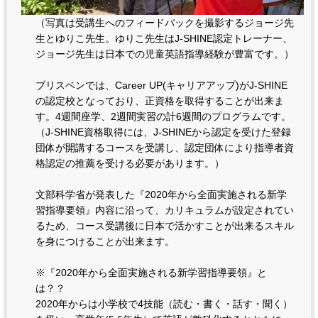
（写真は受講生へのフィードバックを撮影するジョージ先
生とゆりこ先生。ゆりこ先生はJ-SHINE認定トレーナー、
ジョージ先生は日本での児童英語指導経験が豊富です。）
ブリスベンでは、Career UP(キャリアアップ)がJ-SHINE
の認定校となっており、正資格を取得することが出来ま
す。4週間座学、2週間実習の計6週間のプログラムです。
（J-SHINE資格取得には、J-SHINEから認定を受けた登録
団体が開講するコースを受講し、認定団体により指導者資
格認定の推薦を受ける必要があります。）
文部科学省が発表した『2020年から全面実施される新学
習指導要領』内容に沿って、カリキュラムが設定されてい
るため、コース受講後に日本で活かすことが出来るスキル
を身につけることが出来ます。
※『2020年から全面実施される新学習指導要領』と
は？？
2020年からは小学校で4技能（読む・書く・話す・聞く）