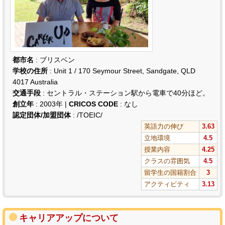
都市名
: ブリスベン
学校の住所
: Unit 1 / 170 Seymour Street, Sandgate, QLD
4017 Australia
交通手段
: セントラル・ステーション駅から電車で40分ほど。
創立年
: 2003年 |
CRICOS CODE
: なし
認定団体/加盟団体
: /TOEIC/
英語力の伸び
3.63
立地環境
4.5
授業内容
4.25
クラスの雰囲気
4.5
留学生の国籍割合
3
アクティビティ
3.13
キャリアアップについて