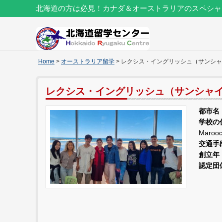
北海道の方は必見！カナダ＆オーストラリアのスペシャ
Home
>
オーストラリア留学
> レクシス・イングリッシュ（サンシ
レクシス・イングリッシュ（サンシャ
都市名
学校の
Marooc
交通手
創立年
認定団