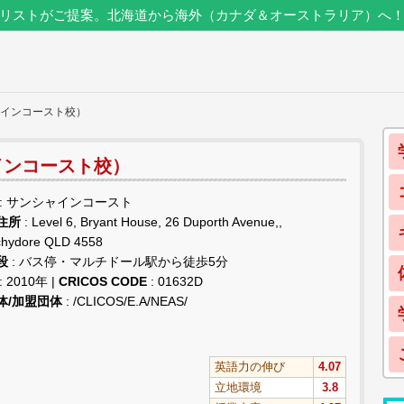
リストがご提案。北海道から海外（カナダ＆オーストラリア）へ
ャインコースト校）
インコースト校）
: サンシャインコースト
住所
: Level 6, Bryant House, 26 Duporth Avenue,,
hydore QLD 4558
段
: バス停・マルチドール駅から徒歩5分
: 2010年 |
CRICOS CODE
: 01632D
体/加盟団体
: /CLICOS/E.A/NEAS/
英語力の伸び
4.07
立地環境
3.8