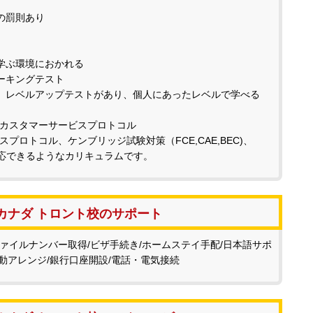
の罰則あり
学ぶ環境におかれる
ーキングテスト
ト、レベルアップテストがあり、個人にあったレベルで学べる
カスタマーサービスプロトコル
ロトコル、ケンブリッジ試験対策（FCE,CAE,BEC)、
対応できるようなカリキュラムです。
カナダ トロント校のサポート
スファイルナンバー取得/ビザ手続き/ホームステイ手配/日本語サポ
動アレンジ/銀行口座開設/電話・電気接続