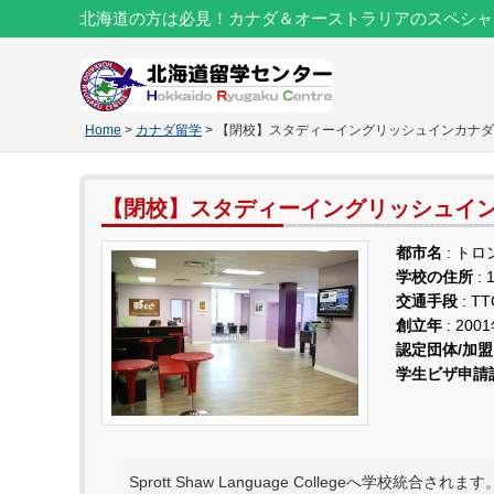
北海道の方は必見！カナダ＆オーストラリアのスペシャ
Home
>
カナダ留学
> 【閉校】スタディーイングリッシュインカナダ
【閉校】スタディーイングリッシュイン
都市名
: トロ
学校の住所
: 
交通手段
: T
創立年
: 200
認定団体/加
学生ビザ申請許
Sprott Shaw Language Collegeへ学校統合