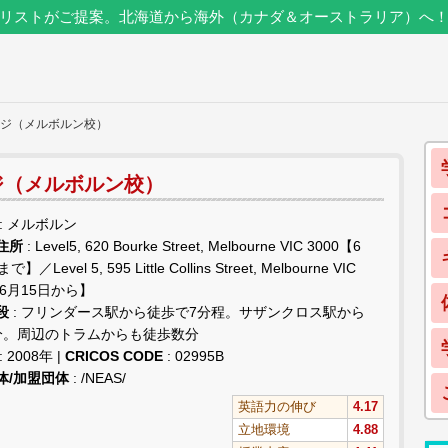
リストがご提案。北海道から海外（カナダ＆オーストラリア）へ
ッジ（メルボルン校）
ジ（メルボルン校）
: メルボルン
住所
: Level5, 620 Bourke Street, Melbourne VIC 3000【6
】／Level 5, 595 Little Collins Street, Melbourne VIC
【6月15日から】
段
: フリンダース駅から徒歩で7分程。サザンクロス駅から
分。周辺のトラムからも徒歩数分
: 2008年 |
CRICOS CODE
: 02995B
体/加盟団体
: /NEAS/
英語力の伸び
4.17
立地環境
4.88