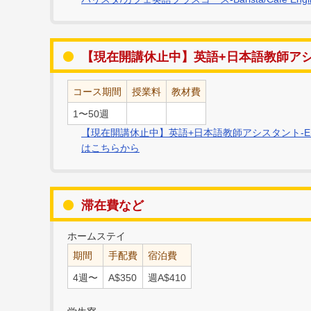
【現在開講休止中】英語+日本語教師ア
コース期間
授業料
教材費
1〜50週
【現在開講休止中】英語+日本語教師アシスタント-English+Pri
はこちらから
滞在費など
ホームステイ
期間
手配費
宿泊費
4週〜
A$350
週A$410