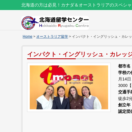
北海道の方は必見！カナダ＆オーストラリアのスペシャ
Home
>
オーストラリア留学
> インパクト・イングリッシュ・カレ
インパクト・イングリッシュ・カレッ
都市名
学校の
月14日まで
3000
交通手
徒歩2
創立年
認定団