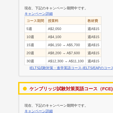
現在、下記のキャンペーン期間中です。
キャンペーン詳細
コース期間
授業料
教材費
5週
A$2,050
週A$15
10週
A$4,100
週A$15
15週
A$6,150 → A$5,700
週A$15
20週
A$8,200 → A$7,600
週A$15
30週
A$12,300 → A$11,100
週A$15
IELTS試験対策・進学英語コース-IELTS/EAPの
ケンブリッジ試験対策英語コース（FCE)【Cam
現在、下記のキャンペーン期間中です。
キャンペーン詳細