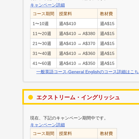
キャンペーン詳細
コース期間
授業料
教材費
1〜10週
週A$410
週A$15
11〜20週
週A$410 → A$380
週A$15
21〜30週
週A$410 → A$370
週A$15
31〜40週
週A$410 → A$360
週A$15
41〜60週
週A$410 → A$350
週A$15
一般英語コース-General Englishのコース詳細はこ
エクストリーム・イングリッシュ
現在、下記のキャンペーン期間中です。
キャンペーン詳細
コース期間
授業料
教材費