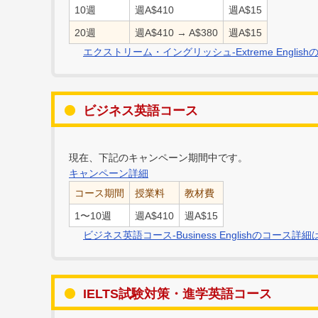
10週
週A$410
週A$15
20週
週A$410 → A$380
週A$15
エクストリーム・イングリッシュ-Extreme Engli
ビジネス英語コース
現在、下記のキャンペーン期間中です。
キャンペーン詳細
コース期間
授業料
教材費
1〜10週
週A$410
週A$15
ビジネス英語コース-Business Englishのコース
IELTS試験対策・進学英語コース