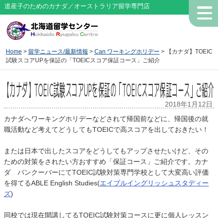
道産子のためのカナダ／オーストラリア留学専門店
Home
>
留学ニュース/最新情報
>
Can ワーキングホリデー
> 【カナダ】TOEIC
試験スコアUPを保証の「TOEICスコア保証コース」ご紹介
【カナダ】TOEIC試験スコアUPを保証の「TOEICスコア保証コース」ご紹介
2018年1月12日
カナダへワーキングホリデーなどされて帰国前などに、帰国後の就
職活動など考えてどうしてもTOEICで高スコアを出しておきたい！
または日本で出したスコアをどうしてもアップさせたいけど、その
ための対策をされたい方おすすめ「保証コース」ご紹介です。カナ
ダ バンクーバーにてTOEIC試験対策専門学校として大変高い評価
を得てるABLE English Studies(
エイブルイングリッシュスタディー
ズ
)
同校では現在開講してるTOEIC試験対策コースに更に個人レッスン