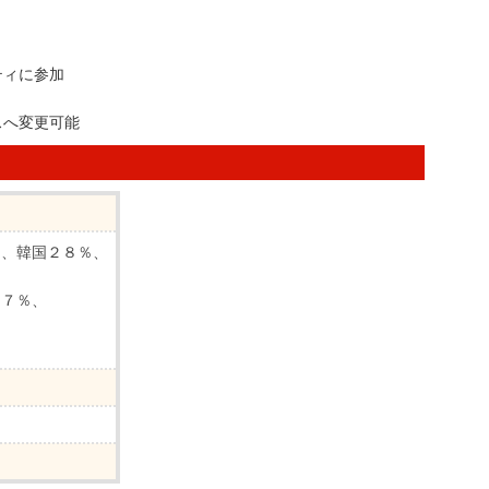
ティに参加
スへ変更可能
％、韓国２８％、
ア７％、