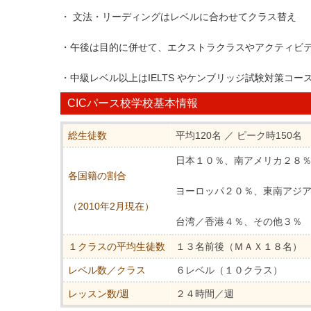
・ 文法・リーディングはレベルに合わせてクラス替え
・午後は目的に併せて、エクストラクラスやアクティビ
・中級レベル以上はIELTS やケンブリッジ試験対策コー
CICパース校学校基本情報
総生徒数
平均120名 ／ ピーク時150名
日本１０％、南アメリカ２８
各国籍の割合
ヨーロッパ２０％、東南アジ
（2010年2月現在）
台湾／香港４％、その他３％
１クラスの平均生徒数
１３名前後（ＭＡＸ１８名）
レベル数／クラス
６レベル（１０クラス）
レッスン数/週
２４時間／週