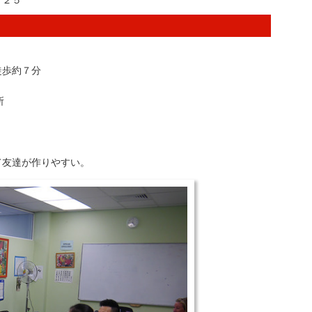
１２５
徒歩約７分
所
て友達が作りやすい。