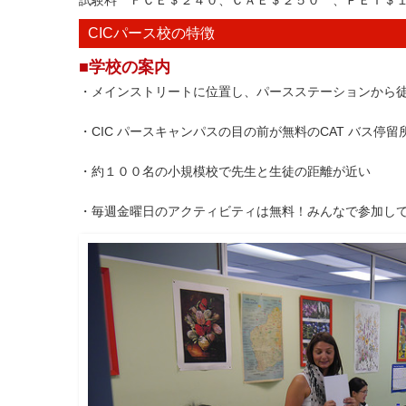
試験料 ＦＣＥ＄２４０、ＣＡＥ＄２５０ 、ＰＥＴ＄
CICパース校の特徴
■学校の案内
・メインストリートに位置し、パースステーションから
・CIC パースキャンパスの目の前が無料のCAT バス停留
・約１００名の小規模校で先生と生徒の距離が近い
・毎週金曜日のアクティビティは無料！みんなで参加し