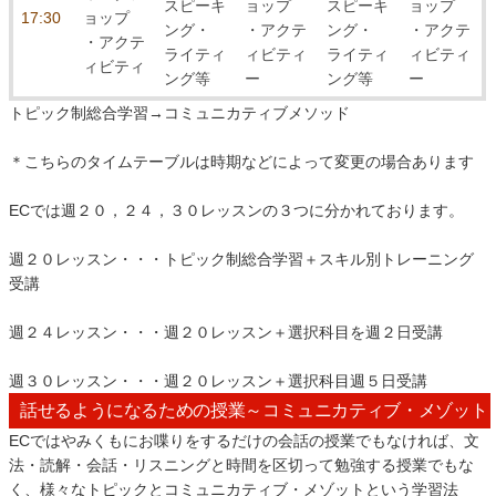
スピーキ
ョップ
スピーキ
ョップ
17:30
ョップ
ング・
・アクテ
ング・
・アクテ
・アクテ
ライティ
ィビティ
ライティ
ィビティ
ィビティ
ング等
ー
ング等
ー
トピック制総合学習→コミュニカティブメソッド
＊こちらのタイムテーブルは時期などによって変更の場合あります
ECでは週２０，２４，３０レッスンの３つに分かれております。
週２０レッスン・・・トピック制総合学習＋スキル別トレーニング
受講
週２４レッスン・・・週２０レッスン＋選択科目を週２日受講
週３０レッスン・・・週２０レッスン＋選択科目週５日受講
話せるようになるための授業～コミュニカティブ・メゾット
ECではやみくもにお喋りをするだけの会話の授業でもなければ、文
法・読解・会話・リスニングと時間を区切って勉強する授業でもな
く、様々なトピックとコミュニカティブ・メゾットという学習法