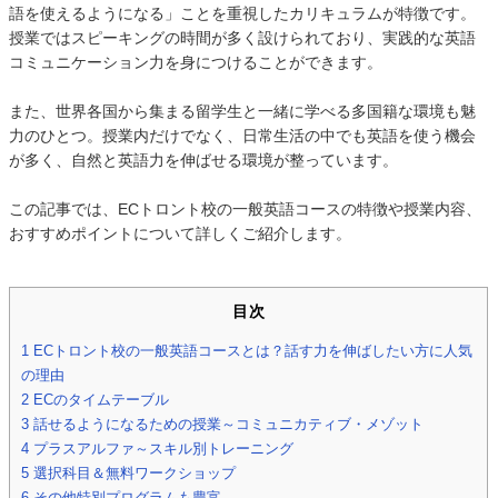
語を使えるようになる」ことを重視したカリキュラムが特徴です。
授業ではスピーキングの時間が多く設けられており、実践的な英語
コミュニケーション力を身につけることができます。
また、世界各国から集まる留学生と一緒に学べる多国籍な環境も魅
力のひとつ。授業内だけでなく、日常生活の中でも英語を使う機会
が多く、自然と英語力を伸ばせる環境が整っています。
この記事では、ECトロント校の一般英語コースの特徴や授業内容、
おすすめポイントについて詳しくご紹介します。
目次
1
ECトロント校の一般英語コースとは？話す力を伸ばしたい方に人気
の理由
2
ECのタイムテーブル
3
話せるようになるための授業～コミュニカティブ・メゾット
4
プラスアルファ～スキル別トレーニング
5
選択科目＆無料ワークショップ
6
その他特別プログラムも豊富