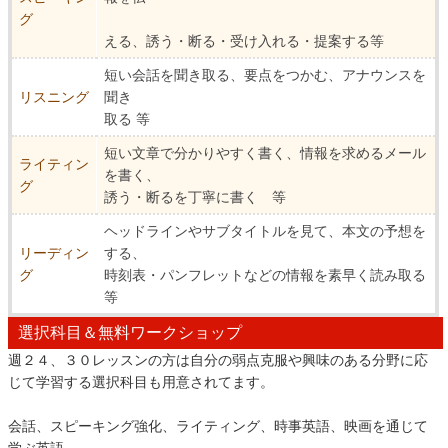
グ
える、誘う・断る・受け入れる・提案する等
短い会話を聞き取る、要点をつかむ、アナウンスを
リスニング
聞き
取る 等
短い文章で分かりやすく書く、情報を求めるメール
ライティン
を書く、
グ
誘う・断るを丁寧に書く 等
ヘッドラインやサブタイトルを見て、本文の予想を
リーディン
する、
グ
時刻表・パンフレットなどの情報を素早く読み取る
等
選択科目＆無料ワークショップ
週２４、３０レッスンの方は自分の弱点克服や興味のある分野に応
じて学習する選択科目も用意されてます。
会話、スピーキング強化、ライティング、時事英語、映画を通じて