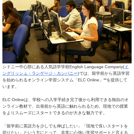
シドニー中心部にある人気語学学校English Language Company(
イ
ングリッシュ・ランゲージ・カンパニー
)では、留学前から英語学習
を始められるオンライン学習システム「ELC Online」**を提供して
います。
ELC Onlineは、学校への入学手続き完了後から利用できる独自のオ
ンライン教材で、出発前から英語に触れられるため、現地での授業
をよりスムーズにスタートできるのが大きな魅力です。
「留学前に英語力を少しでも伸ばしたい」「現地で良いスタートを
切りたい」という方にとって、非常に心強い学習サポートと言える