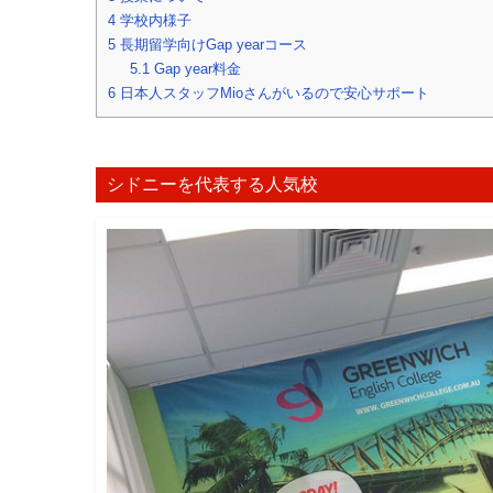
4
学校内様子
5
長期留学向けGap yearコース
5.1
Gap year料金
6
日本人スタッフMioさんがいるので安心サポート
シドニーを代表する人気校