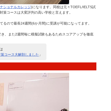
ナショナルカレッジ
)になります。同校は元々TOEFL/IELTS試
験対策コースは大変評判の高い学校と言えます。
てるので最長24週間(6か月間)に受講が可能になってます。
でき、また2週間毎に模擬試験もあるためスコアアップを徹底
細は
験対策コース大解剖しました
」