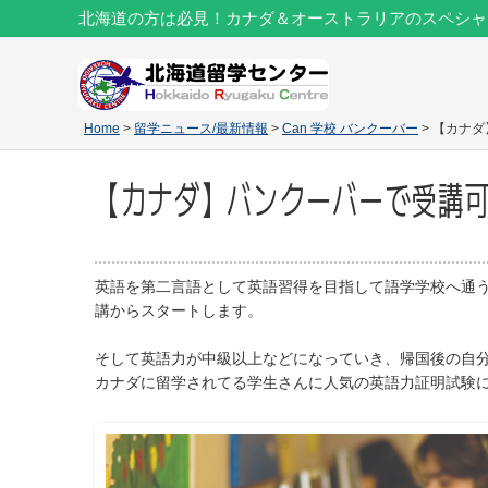
北海道の方は必見！カナダ＆オーストラリアのスペシャ
Home
>
留学ニュース/最新情報
>
Can 学校 バンクーバー
> 【カナ
【カナダ】バンクーバーで受講可
英語を第二言語として英語習得を目指して語学学校へ通
講からスタートします。
そして英語力が中級以上などになっていき、帰国後の自
カナダに留学されてる学生さんに人気の英語力証明試験に「