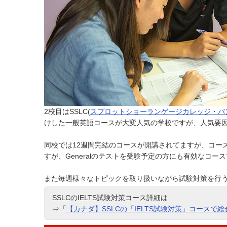
2校目はSSLC(
スプロットショーランゲージカレッジ・バ
けした一般英語コースが大変人気の学校ですが、人気要
同校では12週間完結のコースが開講されてますが、コース
すが、Generalのテストを受験予定の⽅にも有効なコー
また毎週様々なトピックを取り扱いながら試験対策を行
SSLCのIELTS試験対策コース詳細は
⇒「
【カナダ】SSLCの「IELTS試験対策」コース