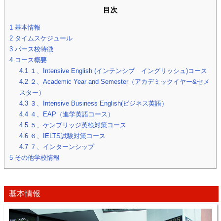
目次
1
基本情報
2
タイムスケジュール
3
パース校特徴
4
コース概要
4.1
１、Intensive English (インテンシブ イングリッシュ)コース
4.2
２、Academic Year and Semester（アカデミックイヤー&セメ
スター）
4.3
３、Intensive Business English(ビジネス英語）
4.4
４、EAP（進学英語コース）
4.5
５、ケンブリッジ英検対策コース
4.6
６、IELTS試験対策コース
4.7
７、インターンシップ
5
その他学校情報
基本情報