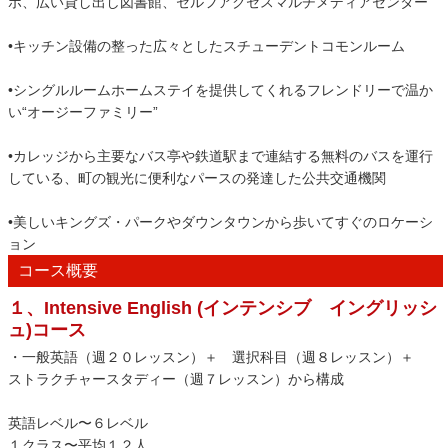
ボ、広い貸し出し図書館、セルフアクセスマルチメディアセンター
•キッチン設備の整った広々としたスチューデントコモンルーム
•シングルルームホームステイを提供してくれるフレンドリーで温か
い“オージーファミリー”
•カレッジから主要なバス亭や鉄道駅まで連結する無料のバスを運行
している、町の観光に便利なパースの発達した公共交通機関
•美しいキングズ・パークやダウンタウンから歩いてすぐのロケーシ
ョン
コース概要
１、Intensive English (インテンシブ イングリッシ
ュ)コース
・一般英語（週２０レッスン）＋ 選択科目（週８レッスン）＋
ストラクチャースタディー（週７レッスン）から構成
英語レベル〜６レベル
１クラス〜平均１２人