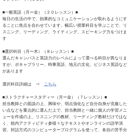
■一般英語（月ー金）（２０レッスン）■
毎日の生活の中で、効果的なコミュニケーションが取れるようにす
ることに焦点を合わせています。幅広い授業科目を学ぶことで、リ
スニング、リーディング、ライティング、スピーキング力をつけま
す
■選択科目（月ー木）（８レッスン）■
選んだキャンパスと英語力のレベルによって選べる科目が異なりま
すが、ボキャブラリー、時事英語、地元の文化、ビジネス英語など
があります
選択科目詳細は ⇒
こちら
■ストラクチャースタディー（月ー金）（７レッスン）■
担当教師との面談の上、興味や、弱点強化など自分自身が克服した
い点などを重点的に選んだ上で、担当教師と一緒に個人の学習メニ
ューを作成の上、リスニングの教材、リーディング教材だけではな
く、校内アクティビティ参様々なテキストやオンラインの語学演
習、対話方式のコンピュータープログラムを使って、各自の苦手分