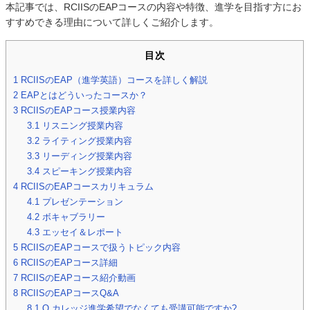
本記事では、RCIISのEAPコースの内容や特徴、進学を目指す方にお
すすめできる理由について詳しくご紹介します。
目次
1
RCIISのEAP（進学英語）コースを詳しく解説
2
EAPとはどういったコースか？
3
RCIISのEAPコース授業内容
3.1
リスニング授業内容
3.2
ライティング授業内容
3.3
リーディング授業内容
3.4
スピーキング授業内容
4
RCIISのEAPコースカリキュラム
4.1
プレゼンテーション
4.2
ボキャブラリー
4.3
エッセイ＆レポート
5
RCIISのEAPコースで扱うトピック内容
6
RCIISのEAPコース詳細
7
RCIISのEAPコース紹介動画
8
RCIISのEAPコースQ&A
8.1
Q,カレッジ進学希望でなくても受講可能ですか?