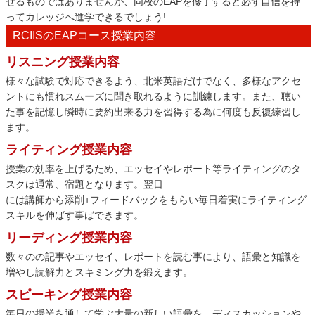
せるものではありませんが、同校のEAPを修了すると必ず自信を持
ってカレッジへ進学できるでしょう!
RCIISのEAPコース授業内容
リスニング授業内容
様々な試験で対応できるよう、北米英語だけでなく、多様なアクセ
ントにも慣れスムーズに聞き取れるように訓練します。また、聴い
た事を記憶し瞬時に要約出来る力を習得する為に何度も反復練習し
ます。
ライティング授業内容
授業の効率を上げるため、エッセイやレポート等ライティングのタ
スクは通常、宿題となります。翌日
には講師から添削+フィードバックをもらい毎日着実にライティング
スキルを伸ばす事ばできます。
リーディング授業内容
数々のの記事やエッセイ、レポートを読む事により、語彙と知識を
増やし読解力とスキミング力を鍛えます。
スピーキング授業内容
毎日の授業を通して学ぶ大量の新しい語彙を、ディスカッションや