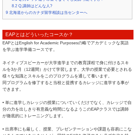
8.2
Q,講師はどんな人?
9
北海道からのカナダ留学相談は当センターへ
EAPとはどういったコースか？
EAPとはEnglish for Academic Purposesの略でアカデミックな英語
を学ぶ進学準備コースです。
ネイティブスピーカーが大学進学までの教育課程で身に付けるスキ
ルを3か月（12週間）かけて学習します。大学の授業で必要とされる
様々な知識とスキルをこのプログラムを通して養います。
同プログラムを修了すると当校と提携するカレッジに進学する事が
できます。
• 単に進学しカレッジの授業についていくだけでなく、カレッジで自
分の力を出しきり有意義な時間になるようこのEAPクラスでは講師
が徹底的にトレーニングします。
• 出席率にも厳しく、授業、プレゼンテーションや課題も容易にこな