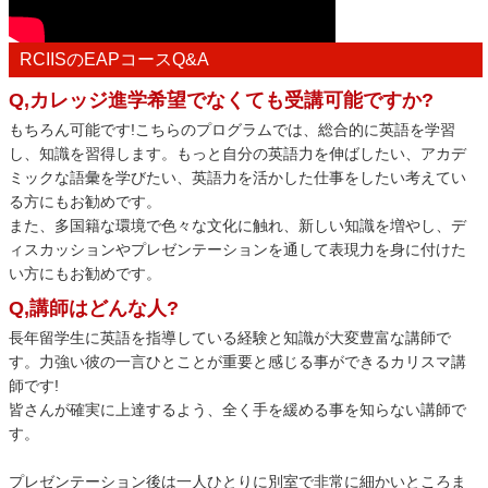
RCIISのEAPコースQ&A
Q,カレッジ進学希望でなくても受講可能ですか?
もちろん可能です!こちらのプログラムでは、総合的に英語を学習
し、知識を習得します。もっと自分の英語力を伸ばしたい、アカデ
ミックな語彙を学びたい、英語力を活かした仕事をしたい考えてい
る方にもお勧めです。
また、多国籍な環境で色々な文化に触れ、新しい知識を増やし、デ
ィスカッションやプレゼンテーションを通して表現力を身に付けた
い方にもお勧めです。
Q,講師はどんな人?
長年留学生に英語を指導している経験と知識が大変豊富な講師で
す。力強い彼の一言ひとことが重要と感じる事ができるカリスマ講
師です!
皆さんが確実に上達するよう、全く手を緩める事を知らない講師で
す。
プレゼンテーション後は一人ひとりに別室で非常に細かいところま