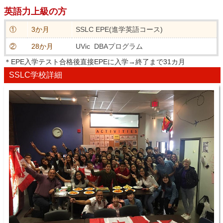
英語力上級の方
①
3か月
SSLC EPE(進学英語コース)
②
28か月
UVic DBAプログラム
＊EPE入学テスト合格後直接EPEに入学→終了まで31カ月
SSLC学校詳細