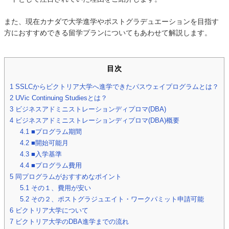
また、現在カナダで大学進学やポストグラデュエーションを目指す
方におすすめできる留学プランについてもあわせて解説します。
目次
1
SSLCからビクトリア大学へ進学できたパスウェイプログラムとは？
2
UVic Continuing Studiesとは？
3
ビジネスアドミニストレーションディプロマ(DBA)
4
ビジネスアドミニストレーションディプロマ(DBA)概要
4.1
■プログラム期間
4.2
■開始可能月
4.3
■入学基準
4.4
■プログラム費用
5
同プログラムがおすすめなポイント
5.1
その１、費用が安い
5.2
その２、ポストグラジュエイト・ワークパミット申請可能
6
ビクトリア大学について
7
ビクトリア大学のDBA進学までの流れ