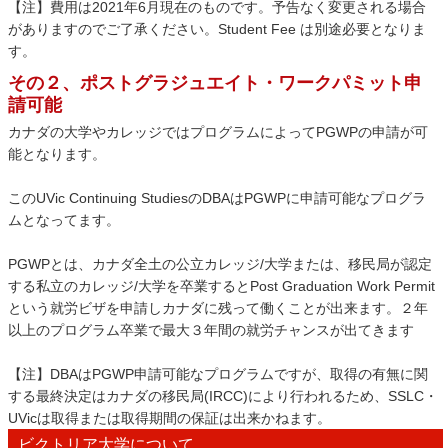
【注】費用は2021年6月現在のものです。予告なく変更される場合
がありますのでご了承ください。Student Fee は別途必要となりま
す。
その２、ポストグラジュエイト・ワークパミット申
請可能
カナダの大学やカレッジではプログラムによってPGWPの申請が可
能となります。
このUVic Continuing StudiesのDBAはPGWPに申請可能なプログラ
ムとなってます。
PGWPとは、カナダ全土の公立カレッジ/大学または、移民局が認定
する私立のカレッジ/大学を卒業するとPost Graduation Work Permit
という就労ビザを申請しカナダに残って働くことが出来ます。２年
以上のプログラム卒業で最大３年間の就労チャンスが出てきます
【注】DBAはPGWP申請可能なプログラムですが、取得の有無に関
する最終決定はカナダの移民局(IRCC)により行われるため、SSLC・
UVicは取得または取得期間の保証は出来かねます。
ビクトリア大学について