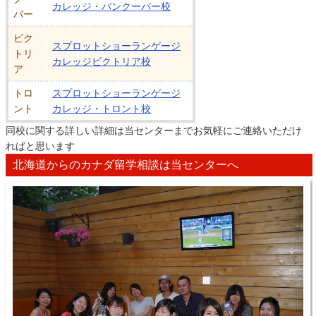
カレッジ・バンクーバー校
バー
ビク
スプロットショーランゲージ
トリ
カレッジビクトリア校
ア
トロ
スプロットショーランゲージ
ント
カレッジ・トロント校
同校に関する詳しい詳細は当センターまでお気軽にご連絡いただけ
ればと思います
北海道からのカナダ留学相談は当センターへ