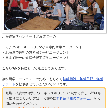
北海道留学センターは北海道唯一の
・カナダ/オーストラリア2か国専門留学エージェント
・北海道で最初の無料留学手配エージェント
・日本で唯一の道産子限定留学エージェント
こちら3点を特徴として運営しております。
無料留学エージェントのため、もちろん
無料相談、無料手配、無料
サポート
を提供させていただいております。
短期/長期語学留学、ワーキングホリデーに関する詳しい詳細を
お知りになりたい方は、お気軽に
無料留学相談フォーム
からお
問い合わせください。