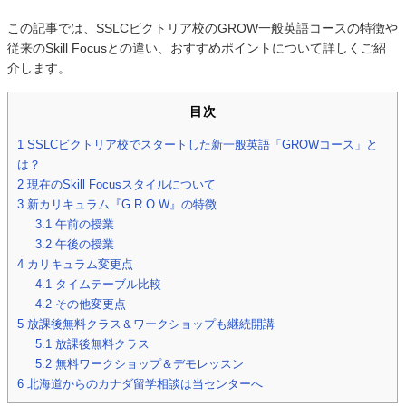
この記事では、SSLCビクトリア校のGROW一般英語コースの特徴や
従来のSkill Focusとの違い、おすすめポイントについて詳しくご紹
介します。
目次
1
SSLCビクトリア校でスタートした新一般英語「GROWコース」と
は？
2
現在のSkill Focusスタイルについて
3
新カリキュラム『G.R.O.W』の特徴
3.1
午前の授業
3.2
午後の授業
4
カリキュラム変更点
4.1
タイムテーブル比較
4.2
その他変更点
5
放課後無料クラス＆ワークショップも継続開講
5.1
放課後無料クラス
5.2
無料ワークショップ＆デモレッスン
6
北海道からのカナダ留学相談は当センターへ