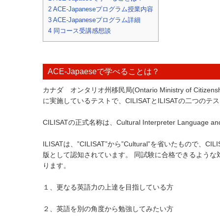
2
ACE-Japaneseプログラム授業内容
3
ACE-Japaneseプログラム詳細
4
同コース受講感想談
ACE-Japaeseで学べることは？
カナダ オンタリオ州移民局(Ontario Ministry of Citiz
に実施しているテストで、CILISATとILISATの二つの
CILISATの正式名称は、Cultural Interpreter Language and I
ILISATは、”CILISAT”から”Cultural”を省いた
版として認知されています。 同試験に合格できるような
ります。
１、更なる英語力の上達を目指している方
２、英語を別の角度から勉強してみたい方