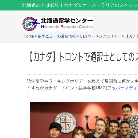
北海道の方は必見！カナダ＆オーストラリアのスペシャ
Home
>
留学ニュース/最新情報
>
Can ワーキングホリデー
> 【カナ
【カナダ】トロントで通訳士としてのスキ
語学留学やワーキングホリデーを終えて帰国前に何かス
すすめがカナダ トロント語学学校UMC(
アッパーマディ