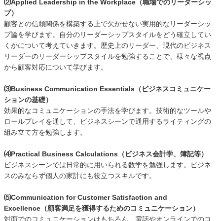
⑵Applied Leadership in the Workplace（職場でのリーダーシッ
プ）
顧客との信頼関係を構築する上で欠かせない実用的なリーダーシッ
プ論を学びます。自分のリーダーシップスタイルをどう確立してい
くかについて考えていきます。歴史上のリーダー、現代のビジネス
リーダーのリーダーシップスタイルを勉強することで、様々な視点
から顧客対応について学びます。
⑶Business Communication Essentials（ビジネスコミュニケー
ションの基礎）
効果的なコミュニケーションの手法を学びます。技術的なツールや
ロールプレイを通して、ビジネスシーンで通用するライティングの
組み立て方を勉強します。
⑷Practical Business Calculations（ビジネス会計学、簿記等）
ビジネスシーンでは日常的に用いられる数学を勉強します。ビジネ
スのみならず個人の家計にも役立つスキルです。
⑸Communication for Customer Satisfaction and
Excellence（顧客満足を獲得するためのコミュニケーション）
対面でのコミュニケーションはもちろん、電話やオンラインでのコ