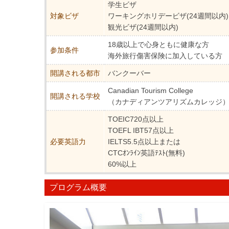
学生ビザ
対象ビザ
ワーキングホリデービザ(24週間以内)
観光ビザ(24週間以内)
18歳以上で心身ともに健康な方
参加条件
海外旅行傷害保険に加入している方
開講される都市
バンクーバー
Canadian Tourism College
開講される学校
（カナディアンツアリズムカレッジ
TOEIC720点以上
TOEFL IBT57点以上
必要英語力
IELTS5.5点以上または
CTCｵﾝﾗｲﾝ英語ﾃｽﾄ(無料)
60%以上
プログラム概要