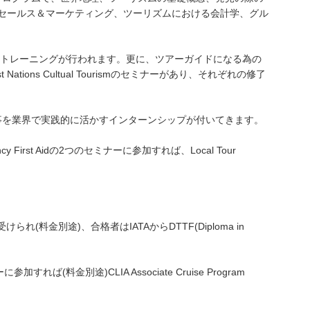
ra)、セールス＆マーケティング、ツーリズムにおける会計学、グル
的なトレーニングが行われます。更に、ツアーガイドになる為の
s, First Nations Cultual Tourismのセミナーがあり、それぞれの修了
だ事を業界で実践的に活かすインターンシップが付いてきます。
ncy First Aidの2つのセミナーに参加すれば、Local Tour
tion)の試験が受けられ(料金別途)、合格者はIATAからDTTF(Diploma in
)のセミナーに参加すれば(料金別途)CLIA Associate Cruise Program