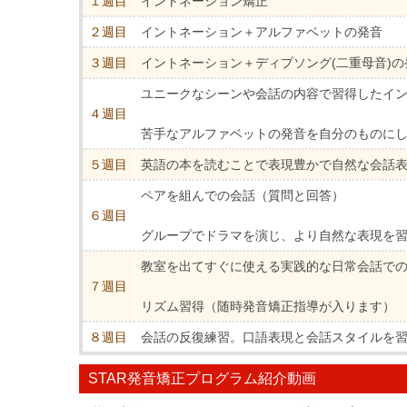
１週目
イントネーション矯正
２週目
イントネーション＋アルファベットの発音
３週目
イントネーション＋ディプソング(二重母音)の
ユニークなシーンや会話の内容で習得したイ
４週目
苦手なアルファベットの発音を自分のものに
５週目
英語の本を読むことで表現豊かで自然な会話
ペアを組んでの会話（質問と回答）
６週目
グループでドラマを演じ、より自然な表現を
教室を出てすぐに使える実践的な日常会話で
７週目
リズム習得（随時発音矯正指導が入ります）
８週目
会話の反復練習。口語表現と会話スタイルを
STAR発音矯正プログラム紹介動画