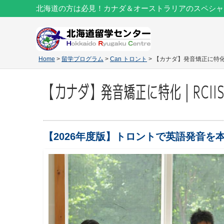
北海道の方は必見！カナダ＆オーストラリアのスペシャ
Home
>
留学プログラム
>
Can トロント
> 【カナダ】発音矯正に特化
【カナダ】発音矯正に特化｜RCII
【2026年度版】トロントで英語発音を