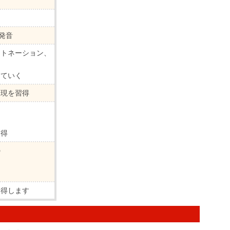
発音
ントネーション、
していく
表現を習得
習得
の
習得します