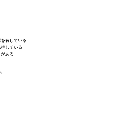
権を有している
保持している
とがある
い。