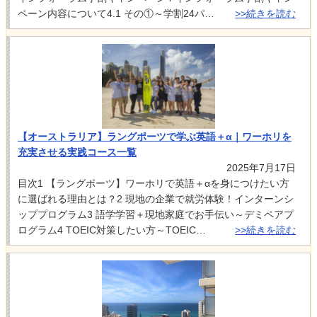
ペーン内容について4.1 その①～学割24パ…
>>続きを読む
【オーストラリア】ラングポーツで学ぶ英語＋α｜ワーホリを
充実させる実践コース一覧
2025年7月17日
目次1 【ラングポーツ】ワーホリで英語＋αを身につけたい方
に選ばれる理由とは？2 現地の企業で就労体験！インターンシ
ッププログラム3 語学学習＋現地家庭でお手伝い～デミペアプ
ログラム4 TOEIC対策したい方～TOEIC…
>>続きを読む