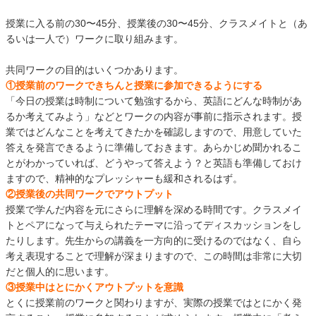
授業に入る前の30〜45分、授業後の30〜45分、クラスメイトと（あ
るいは一人で）ワークに取り組みます。
共同ワークの目的はいくつかあります。
①授業前のワークできちんと授業に参加できるようにする
「今日の授業は時制について勉強するから、英語にどんな時制があ
るか考えてみよう」などとワークの内容が事前に指示されます。授
業ではどんなことを考えてきたかを確認しますので、用意していた
答えを発言できるように準備しておきます。あらかじめ聞かれるこ
とがわかっていれば、どうやって答えよう？と英語も準備しておけ
ますので、精神的なプレッシャーも緩和されるはず。
②授業後の共同ワークでアウトプット
授業で学んだ内容を元にさらに理解を深める時間です。クラスメイ
トとペアになって与えられたテーマに沿ってディスカッションをし
たりします。先生からの講義を一方向的に受けるのではなく、自ら
考え表現することで理解が深まりますので、この時間は非常に大切
だと個人的に思います。
③授業中はとにかくアウトプットを意識
とくに授業前のワークと関わりますが、実際の授業ではとにかく発