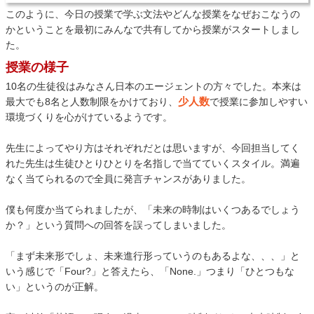
このように、今日の授業で学ぶ文法やどんな授業をなぜおこなうの
かということを最初にみんなで共有してから授業がスタートしまし
た。
授業の様子
10名の生徒役はみなさん日本のエージェントの方々でした。本来は
少人数
最大でも8名と人数制限をかけており、
で授業に参加しやすい
環境づくりを心がけているようです。
先生によってやり方はそれぞれだとは思いますが、今回担当してく
れた先生は生徒ひとりひとりを名指しで当てていくスタイル。満遍
なく当てられるので全員に発言チャンスがありました。
僕も何度か当てられましたが、「未来の時制はいくつあるでしょう
か？」という質問への回答を誤ってしまいました。
「まず未来形でしょ、未来進行形っていうのもあるよな、、、」と
いう感じで「Four?」と答えたら、「None.」つまり「ひとつもな
い」というのが正解。