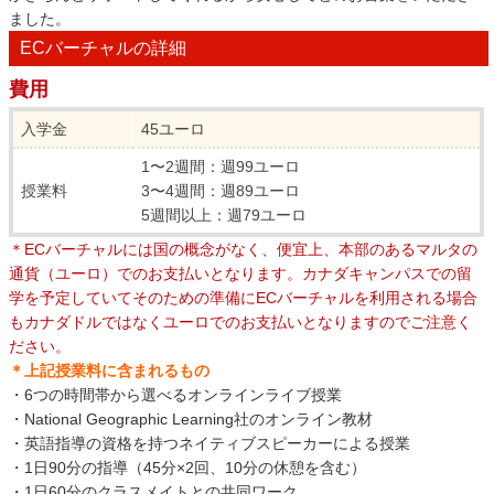
ました。
ECバーチャルの詳細
費用
入学金
45ユーロ
1〜2週間：週99ユーロ
授業料
3〜4週間：週89ユーロ
5週間以上：週79ユーロ
＊ECバーチャルには国の概念がなく、便宜上、本部のあるマルタの
通貨（ユーロ）でのお支払いとなります。カナダキャンパスでの留
学を予定していてそのための準備にECバーチャルを利用される場合
もカナダドルではなくユーロでのお支払いとなりますのでご注意く
ださい。
＊上記授業料に含まれるもの
・6つの時間帯から選べるオンラインライブ授業
・National Geographic Learning社のオンライン教材
・英語指導の資格を持つネイティブスピーカーによる授業
・1日90分の指導（45分×2回、10分の休憩を含む）
・1日60分のクラスメイトとの共同ワーク