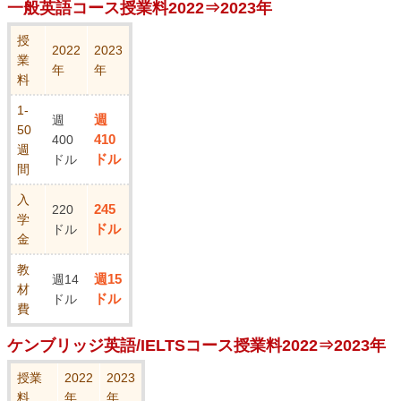
一般英語コース授業料2022⇒2023年
授
2022
2023
業
年
年
料
1-
週
週
50
410
400
週
ドル
ドル
間
入
245
220
学
ドル
ドル
金
教
週15
週14
材
ドル
ドル
費
ケンブリッジ英語/IELTSコース授業料2022⇒2023年
授業
2022
2023
料
年
年