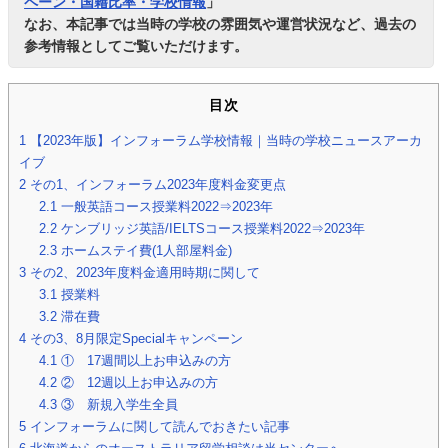
ペーン・国籍比率・学校情報
」
なお、本記事では当時の学校の雰囲気や運営状況など、過去の
参考情報としてご覧いただけます。
目次
1
【2023年版】インフォーラム学校情報｜当時の学校ニュースアーカ
イブ
2
その1、インフォーラム2023年度料金変更点
2.1
一般英語コース授業料2022⇒2023年
2.2
ケンブリッジ英語/IELTSコース授業料2022⇒2023年
2.3
ホームステイ費(1人部屋料金)
3
その2、2023年度料金適用時期に関して
3.1
授業料
3.2
滞在費
4
その3、8月限定Specialキャンペーン
4.1
① 17週間以上お申込みの方
4.2
② 12週以上お申込みの方
4.3
③ 新規入学生全員
5
インフォーラムに関して読んでおきたい記事