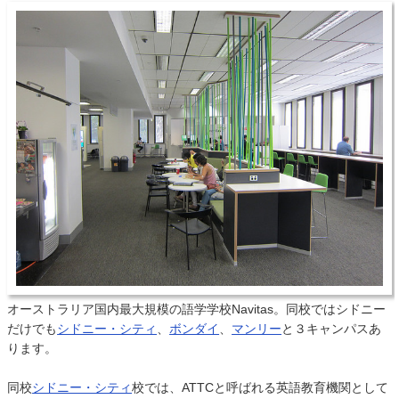
オーストラリア国内最大規模の語学学校Navitas。同校ではシドニー
だけでも
シドニー・シティ
、
ボンダイ
、
マンリー
と３キャンパスあ
ります。
同校
シドニー・シティ
校では、ATTCと呼ばれる英語教育機関として