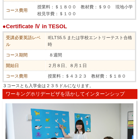
授業料：＄１８００ 教材費：＄９０ 現地小学
コース費用
校見学費：＄１００
●Certificate Ⅳ in TESOL
受講必要英語レベ
IELTS5.5 または学校エントリーテスト合格
ル
時
コース期間
８週間
開始日
２月８日、８月１日
コース費用
授業料：＄４３２３ 教材費：＄１８０
３コースとも入学金は２３５ドルになります。
ワーキングホリデービザを活かしてインターンシップ