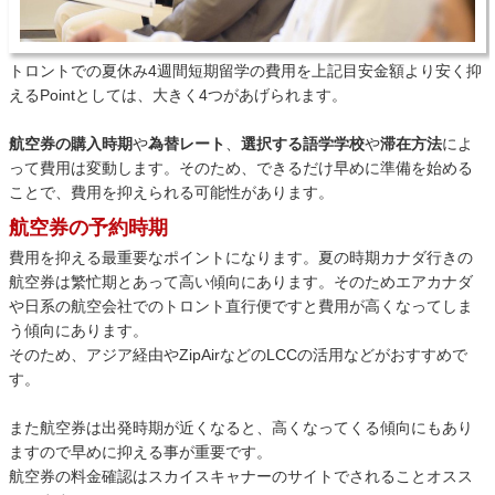
トロントでの夏休み4週間短期留学の費用を上記目安金額より安く抑
えるPointとしては、大きく4つがあげられます。
航空券の購入時期
や
為替レート
、
選択する語学学校
や
滞在方法
によ
って費用は変動します。そのため、できるだけ早めに準備を始める
ことで、費用を抑えられる可能性があります。
航空券の予約時期
費用を抑える最重要なポイントになります。夏の時期カナダ行きの
航空券は繁忙期とあって高い傾向にあります。そのためエアカナダ
や日系の航空会社でのトロント直行便ですと費用が高くなってしま
う傾向にあります。
そのため、アジア経由やZipAirなどのLCCの活用などがおすすめで
す。
また航空券は出発時期が近くなると、高くなってくる傾向にもあり
ますので早めに抑える事が重要です。
航空券の料金確認はスカイスキャナーのサイトでされることオスス