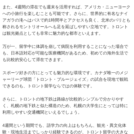
また、4週間の滞在でも週末を活用すれば、アメリカ・ニューヨーク
への小旅行を楽しむことも可能です。さらに、世界的に有名なナイ
アガラの滝へはバスで約1時間半とアクセスも良く、北米のパリとも
称されるモントリオールへも足を延ばしやすい立地です。トロント
は観光拠点としても非常に魅力的な都市といえます。
万が一、留学中に体調を崩して病院を利用することになった場合で
も、日本語対応が可能な医療機関があるため、初めての海外生活で
も比較的安心して滞在できます。
スポーツ好きの方にとっても魅力的な環境です。カナダ唯一のメジ
ャーリーグ球団「トロント・ブルージェイズ」の試合を現地で観戦
できるのも、トロント留学ならではの体験です。
さらに、トロントの地下鉄は路線が比較的シンプルで分かりやす
く、札幌の地下鉄と似た構造のため、札幌の大学生にとっては特に
利用しやすい交通機関といえるでしょう。
4週間という期間でも、語学力の向上はもちろん、観光・異文化体
験・現地生活までしっかり経験できるのが、トロント留学の大きな