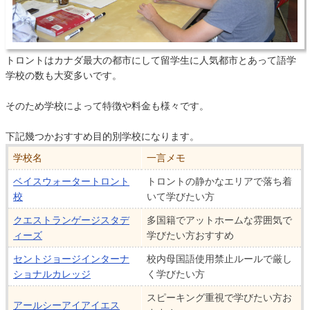
トロントはカナダ最大の都市にして留学生に人気都市とあって語学
学校の数も大変多いです。
そのため学校によって特徴や料金も様々です。
下記幾つかおすすめ目的別学校になります。
学校名
一言メモ
ベイスウォータートロント
トロントの静かなエリアで落ち着
校
いて学びたい方
クエストランゲージスタデ
多国籍でアットホームな雰囲気で
ィーズ
学びたい方おすすめ
セントジョージインターナ
校内母国語使用禁止ルールで厳し
ショナルカレッジ
く学びたい方
スピーキング重視で学びたい方お
アールシーアイアイエス