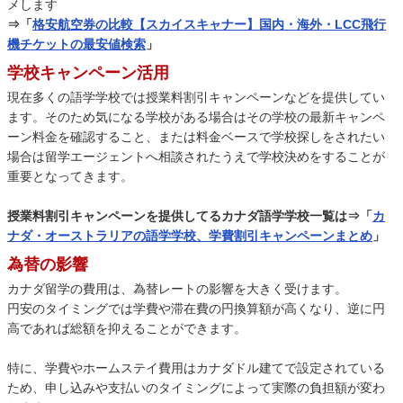
メします
⇒「
格安航空券の比較【スカイスキャナー】国内・海外・LCC飛行
機チケットの最安値検索
」
学校キャンペーン活用
現在多くの語学学校では授業料割引キャンペーンなどを提供してい
ます。そのため気になる学校がある場合はその学校の最新キャンペ
ーン料金を確認すること、または料金ベースで学校探しをされたい
場合は留学エージェントへ相談されたうえで学校決めをすることが
重要となってきます。
授業料割引キャンペーンを提供してるカナダ語学学校一覧は⇒「
カ
ナダ・オーストラリアの語学学校、学費割引キャンペーンまとめ
」
為替の影響
カナダ留学の費用は、為替レートの影響を大きく受けます。
円安のタイミングでは学費や滞在費の円換算額が高くなり、逆に円
高であれば総額を抑えることができます。
特に、学費やホームステイ費用はカナダドル建てで設定されている
ため、申し込みや支払いのタイミングによって実際の負担額が変わ