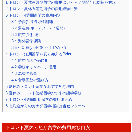
1
トロント夏休み短期留学の費用はいくら？期間別に総額を解説
2
トロント夏休み短期留学の費用総額目安
3
トロント4週間留学の費用内訳
3.1
学費(語学学校4週間)
3.2
滞在費(ホームステイ4週間)
3.3
航空券(往復)
3.4
海外留学保険
3.5
生活費(お小遣い・ETAなど)
4
トロント短期留学を安く抑えるPoint
4.1
航空券の予約時期
4.2
学校キャンペーン活用
4.3
為替の影響
4.4
食事回数の選び方
5
夏休みトロント留学がおすすめな理由
6
夏休みトロント短期留学おすすめ語学学校
7
トロント4週間短期留学の費用まとめ
8
北海道からのカナダ留学相談は当センターへ
トロント夏休み短期留学の費用総額目安