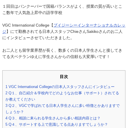
１回目はバンクーバーで国籍バランスがよく、授業の質が高いとこ
こ数年で人気急上昇中の語学学校
VGC International College【
ブイジーシーインターナショナルカレッ
ジ
】にて勤務されてる日本人スタッフChieさんSakikoさんのお二人
にインタビューさせていただきました。
お二人とも留学業界歴が長く、数多くの日本人学生さんと接してき
てる大ベテランゆえに学生さんからの信頼も大変厚いです！
目次
1
VGC International Collegeの日本人スタッフさんにインタビュー
2
Q１、自己紹介＆学校内でどのようなお仕事（サポート）されてる
か教えてください
3
Q２、VGCで学ばれてる日本人学生さんに多い特徴とかありますで
しょうか？
4
Q３、相談に来られる学生さんから多い相談内容とは？
5
Q４、サポートする上で意識してる点ありますでしょうか？