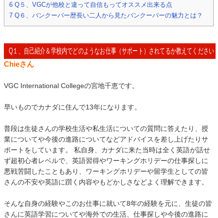
6
Q５、VGCが他校と違って自信もってオススメ出来る点
7
Q６、バンクーバー歴長い二人から見たバンクーバーの魅力とは？
Q１、自己紹介＆学校内でどのようなお仕事（サポート）されてるか教えてください
Chieさん
VGC International Collegeの宮地千恵です。
早いものでカナダに住んで13年になります。
普段は生徒さんの学校生活や私生活についての質問に答えたり、授
業についてや今後の進路についてなどアドバイスを差し上げたりサ
ポートをしています。 私自身、カナダに来た当時は全く英語が話せ
ず超初心者レベルで、英語習得やワーキングホリデーの仕事探しに
悪戦苦闘したこともあり、ワーキングホリデーや留学生としての皆
さんの不安や英語に躓く内容やもどかしさなどよく理解できます。
そんな自身の経験やこのお仕事に就いて8年の経験を元に、生徒の皆
さんに英語学習についてや海外での生活、仕事探しや今後の進路に