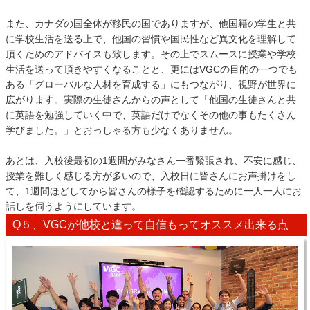
また、カナダの国全体が移民の国でありますが、他国籍の学生と共
に学校生活を送る上で、他国の習慣や国民性など異文化を理解して
頂くためのアドバイスも致します。その上でスムースに授業や学校
生活を送って頂きやすくなることと、更にはVGCの目的の一つでも
ある「グローバルな人材を育成する」にもつながり、視野が世界に
広がります。実際の生徒さんからの声として「他国の生徒さんと共
に英語を勉強していく中で、英語だけでなくその他の事もたくさん
学びました。」とおっしゃる方も少なくありません。
あとは、入校後最初の1週間がみなさん一番緊張され、不安に感じ、
授業を難しく感じる方が多いので、入校日に皆さんにお声掛けをし
て、1週間ほどしてから皆さんの様子を確認するために一人一人にお
話しを伺うようにしています。
Q５、VGCが他校と違って自信もってオススメ出来る点