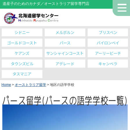
道産子のためのカナダ／オーストラリア留学専門店
シドニー
メルボルン
ブリスベン
ゴールドコースト
パース
バイロンベイ
ケアンズ
サンシャインコースト
アーリービーチ
タウンズビル
アデレード
キャンベラ
タスマニア
Home
>
オーストラリア留学
> 地区の語学学校
パース留学(パースの語学学校一覧)