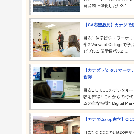
発音矯正強化したい3.1…
【CA志望必見】カナダで航空
目次1 休学留学・ワーホリで
学2 Vanwest Coll
ビザ)3.1 留学目標3.2 …
【カナダ デジタルマーケテ
習得
目次1 CICCCのデジタ
験を習得2 これからの時
ムの主な特徴4 Digital Mar
【カナダCo-op留学】CI
目次1 CICCCのUI/U