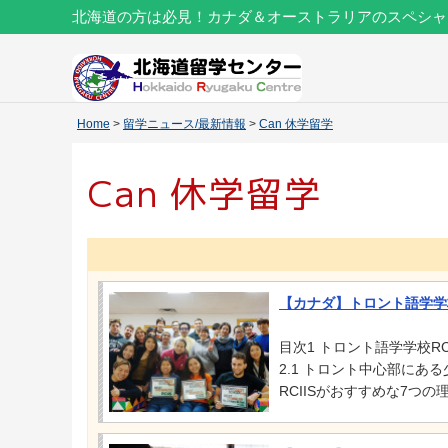
北海道の方は必見！カナダ＆オーストラリアのスペシャ
Home
>
留学ニュース/最新情報
>
Can 休学留学
Can 休学留学
【カナダ】トロント語学学
目次1 トロント語学学校RC
2.1 トロント中心部にあ
RCIISがおすすめな7つの理