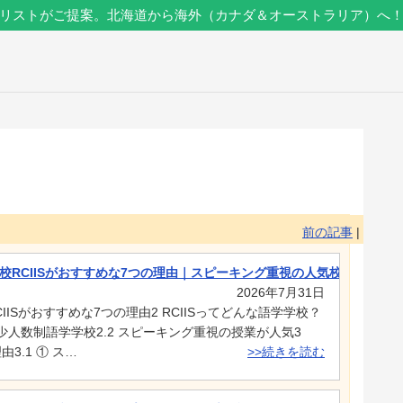
リストがご提案。北海道から海外（カナダ＆オーストラリア）へ
前の記事
|
校RCIISがおすすめな7つの理由｜スピーキング重視の人気校を紹介
2026年7月31日
IISがおすすめな7つの理由2 RCIISってどんな語学学校？
る少人数制語学学校2.2 スピーキング重視の授業が人気3
由3.1 ① ス…
>>続きを読む