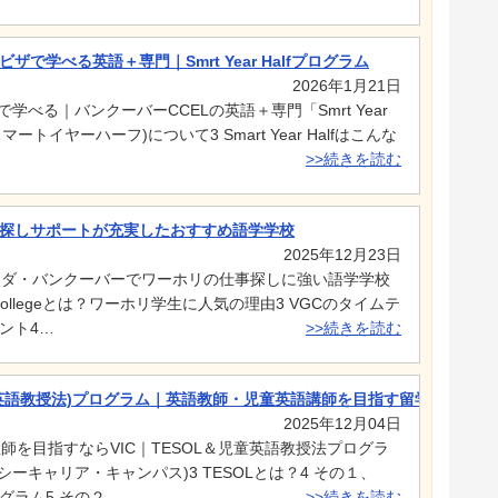
で学べる英語＋専門｜Smrt Year Halfプログラム
2026年1月21日
学べる｜バンクーバーCCELの英語＋専門「Smrt Year
alf（スマートイヤーハーフ)について3 Smart Year Halfはこんな
>>続きを読む
探しサポートが充実したおすすめ語学学校
2025年12月23日
カナダ・バンクーバーでワーホリの仕事探しに強い語学学校
ional Collegeとは？ワーホリ学生に人気の理由3 VGCのタイムテ
ント4…
>>続きを読む
L(英語教授法)プログラム｜英語教師・児童英語講師を目指す留学ガイド
2025年12月04日
教師を目指すならVIC｜TESOL＆児童英語教授法プログラ
イシーキャリア・キャンパス)3 TESOLとは？4 その１、
ログラム5 その２…
>>続きを読む