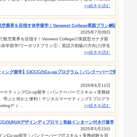
>>続きを読む
業界を目指す休学留学｜Vanwest College実践プラン解説
2025年7月09日
航空業界を目指す！Vanwest Collegeの実践型カナダ留
egeで学ぶ休学留学/ワーホリ3 プラン①：英語力初級の方向け(学生
>>続きを読む
ィング留学】CICCCのCo-opプログラム｜バンクーバーで実務経験も
2025年6月11日
ルマーケティングCo-op留学｜バンクーバーでスキル＋実務経
代、学ぶと何かと便利！デジタルマーケティング3 プログラ
ketingディ…
>>続きを読む
CCCのUI/UXデザインディプロマ｜有給インターン付きIT留学
2025年5月23日
XデザインCo-op留学｜バンクーバーでITスキル＋実務経験を習