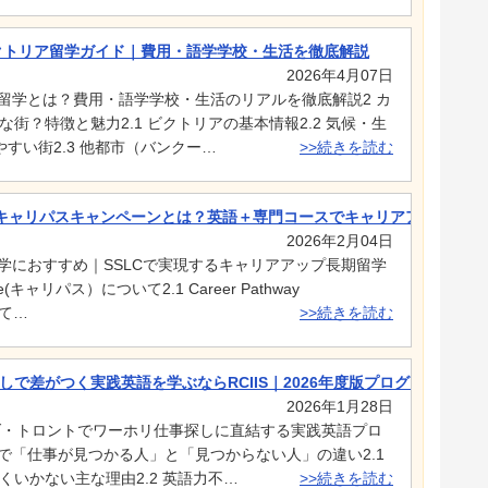
ビクトリア留学ガイド｜費用・語学学校・生活を徹底解説
2026年4月07日
ア留学とは？費用・語学学校・生活のリアルを徹底解説2 カ
街？特徴と魅力2.1 ビクトリアの基本情報2.2 気候・生
すい街2.3 他都市（バンクー…
>>続きを読む
Cキャリパスキャンペーンとは？英語＋専門コースでキャリアアップ
2026年2月04日
留学におすすめ｜SSLCで実現するキャリアアップ長期留学
kage(キャリパス）について2.1 Career Pathway
って…
>>続きを読む
で差がつく実践英語を学ぶならRCIIS｜2026年度版プログラム
2026年1月28日
ナダ・トロントでワーホリ仕事探しに直結する実践英語プロ
リで「仕事が見つかる人」と「見つからない人」の違い2.1
いかない主な理由2.2 英語力不…
>>続きを読む