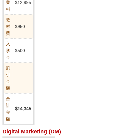
業
$12,995
料
教
材
$950
費
入
学
$500
金
割
引
金
額
合
計
$14,345
金
額
Digital Marketing (DM)