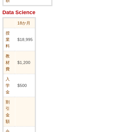
額
Data Science
18か月
授
業
$18,995
料
教
材
$1,200
費
入
学
$500
金
割
引
金
額
合