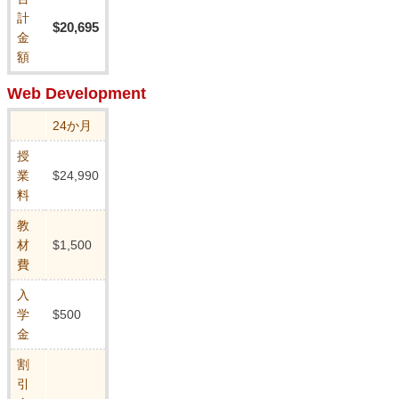
計
$20,695
金
額
Web Development
24か月
授
業
$24,990
料
教
材
$1,500
費
入
学
$500
金
割
引