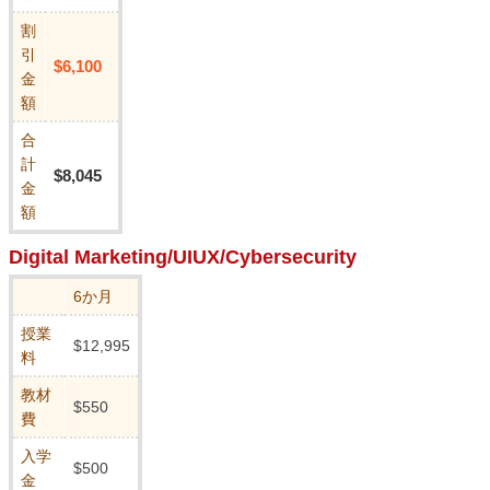
割
引
$6,100
金
額
合
計
$8,045
金
額
Digital Marketing/UIUX/Cybersecurity
6か月
授業
$12,995
料
教材
$550
費
入学
$500
金