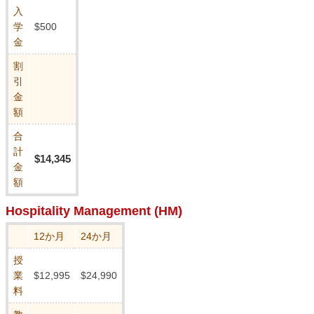
入
学
$500
金
割
引
金
額
合
計
$14,345
金
額
Hospitality Management (HM)
12か月
24か月
授
業
$12,995
$24,990
料