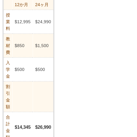
12か月
24ヶ月
授
業
$12,995
$24,990
料
教
材
$850
$1,500
費
入
学
$500
$500
金
割
引
金
額
合
計
$14,345
$26,990
金