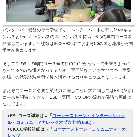
バンクーバー老舗の専門学校です。バンクーバー中心部にMainキャ
ンパスとTechキャンパスの2キャンパスを持ち、6つの専門コースを
開講しています。生徒数は800〜900名でおよそ50の国と地域から留
学生が集まります。
そしてこの6つの専門コース全てにCO-OPがセットで出来るように
なってるのが特徴となってるため、専門的なことを学びつつ、実際
の場での就労体験⇒留学後へ活かせるカリキュラムとなってます。
また専門コースに必要な英語力に達してない方に関してはESL(英語)
コースを開講しており、ESL→専門→CO-OPの流れで受講も可能に
なってます。
●ESLコース詳細は→「
コーナーストーン・インターナショナ
ル・コミュニティカレッジオブカナダ(ESL)
」
●CICCC学校詳細は→「
コーナーストーン・コミュニティ・カ
レッジ
」