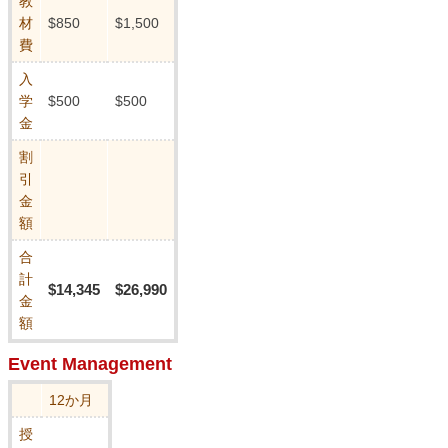
教
材
$850
$1,500
費
入
学
$500
$500
金
割
引
金
額
合
計
$14,345
$26,990
金
額
Event Management
12か月
授