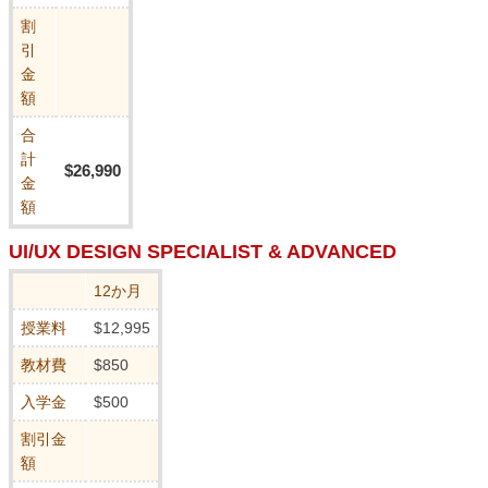
割
引
金
額
合
計
$26,990
金
額
UI/UX DESIGN SPECIALIST & ADVANCED
12か月
授業料
$12,995
教材費
$850
入学金
$500
割引金
額