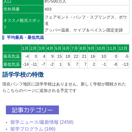
人口
約7500万人
市外局番
403
フェアモント・バンフ・スプリングス、ボウ
オススメ観光スポッ
滝
ト
アッパー温泉、ケイブ＆ベイスン国定史跡
平均最高・最低気温
1月
2月
3月
4月
5月
6月
7月
8月
9月
10月
11月
12月
最高気温
-4
0
4
9
15
18
22
21
16
10
0
-5
最低気温
-14
-11
-7
-2
1
5
7
7
2
-1
-8
-13
語学学校の特徴
現在バンフ地区に語学学校はありません。新しく学校が開校された
らこちらのページに追加される予定です
記事カテゴリー
留学ニュース/最新情報 (2458)
留学プログラム (166)