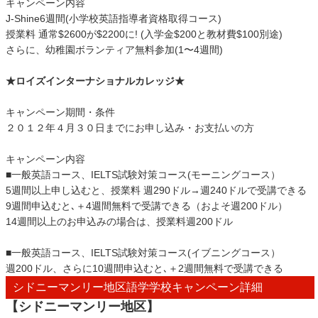
キャンペーン内容
J-Shine6週間(小学校英語指導者資格取得コース)
授業料 通常$2600が$2200に! (入学金$200と教材費$100別途)
さらに、幼稚園ボランティア無料参加(1〜4週間)
★ロイズインターナショナルカレッジ★
キャンペーン期間・条件
２０１２年４月３０日までにお申し込み・お支払いの方
キャンペーン内容
■一般英語コース、IELTS試験対策コース(モーニングコース）
5週間以上申し込むと、授業料 週290ドル→週240ドルで受講できる
9週間申込むと､＋4週間無料で受講できる（およそ週200ドル）
14週間以上のお申込みの場合は、授業料週200ドル
■一般英語コース、IELTS試験対策コース(イブニングコース）
週200ドル、さらに10週間申込むと､＋2週間無料で受講できる
シドニーマンリー地区語学学校キャンペーン詳細
【シドニーマンリー地区】