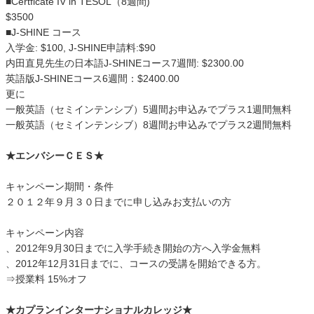
■Certficate IV in TESOL（8週間)
$3500
■J-SHINE コース
入学金: $100, J-SHINE申請料:$90
内田直見先生の日本語J-SHINEコース7週間: $2300.00
英語版J-SHINEコース6週間：$2400.00
更に
一般英語（セミインテンシブ）5週間お申込みでプラス1週間無料
一般英語（セミインテンシブ）8週間お申込みでプラス2週間無料
★エンバシーＣＥＳ★
キャンペーン期間・条件
２０１２年９月３０日までに申し込みお支払いの方
キャンペーン内容
、2012年9月30日までに入学手続き開始の方へ入学金無料
、2012年12月31日までに、コースの受講を開始できる方。
⇒授業料 15%オフ
★カプランインターナショナルカレッジ★