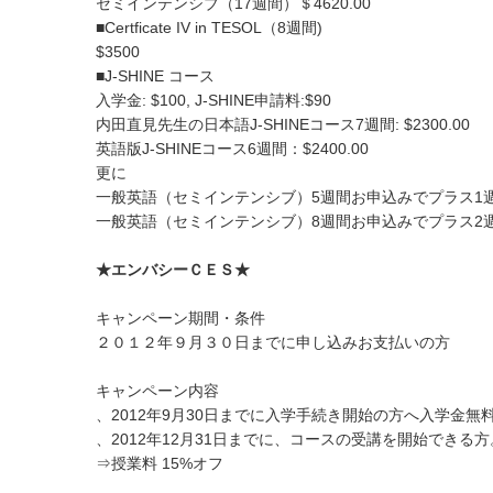
セミインテンシブ（17週間）＄4620.00
■Certficate IV in TESOL（8週間)
$3500
■J-SHINE コース
入学金: $100, J-SHINE申請料:$90
内田直見先生の日本語J-SHINEコース7週間: $2300.00
英語版J-SHINEコース6週間：$2400.00
更に
一般英語（セミインテンシブ）5週間お申込みでプラス1
一般英語（セミインテンシブ）8週間お申込みでプラス2
★エンバシーＣＥＳ★
キャンペーン期間・条件
２０１２年９月３０日までに申し込みお支払いの方
キャンペーン内容
、2012年9月30日までに入学手続き開始の方へ入学金無
、2012年12月31日までに、コースの受講を開始できる方
⇒授業料 15%オフ