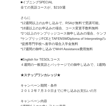
■イブニングSPECIAL
全ての英語コースが、$210/週
さらに
*12週間以上のお申し込みで、RSAが無料で受講可能。
*18週以上のお申込みの場合、コース変更手数料無料
*2つ以上のケンブリッジコース御申し込みの場合、ケン
*ケンブリッジFCEとTAFENSWDiploma of Inter
*提携専門学校へ進学の場合入学金無料
*17週間の御申し込みでWnH Assistance費用無料
■English for TESOLコース
４週間の一般英語とパッケージでの御申し込みで、1週間
★ステップワンカレッジ★
キャンペーン期間・条件
２０１２年７月３０日までに申し込みお支払いの方
キャンペーン内容