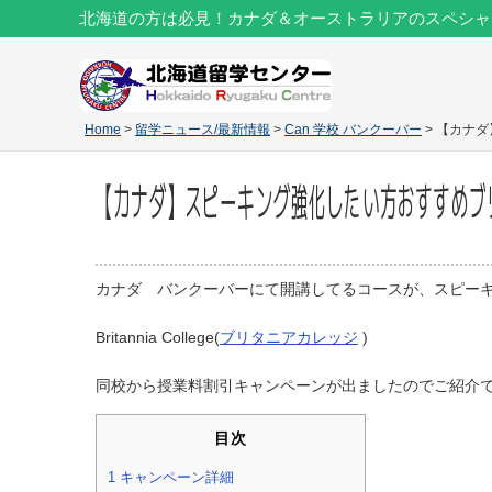
北海道の方は必見！カナダ＆オーストラリアのスペシャ
Home
>
留学ニュース/最新情報
>
Can 学校 バンクーバー
> 【カナ
【カナダ】スピーキング強化したい方おすすめブリ
カナダ バンクーバーにて開講してるコースが、スピー
Britannia College(
ブリタニアカレッジ
)
同校から授業料割引キャンペーンが出ましたのでご紹介
目次
1
キャンペーン詳細