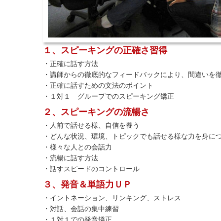
１、スピーキングの正確さ習得
・正確に話す方法
・講師からの徹底的なフィードバックにより、間違いを
・正確に話すための文法のポイント
・１対１ グループでのスピーキング矯正
２、スピーキングの流暢さ
・人前で話せる様、自信を養う
・どんな状況、環境、トピックでも話せる様な力を身に
・様々な人との会話力
・流暢に話す方法
・話すスピードのコントロール
３、発音＆単語力ＵＰ
・イントネーション、リンキング、ストレス
・対話、会話の集中練習
・１対１での発音矯正