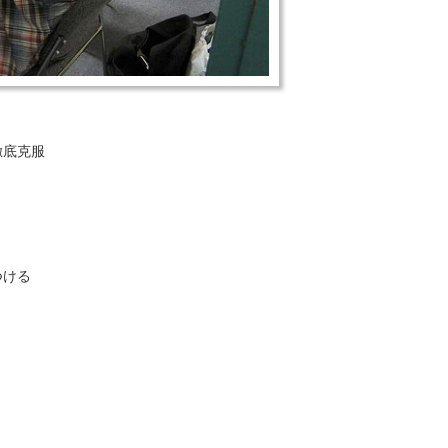
徹底克服
つける