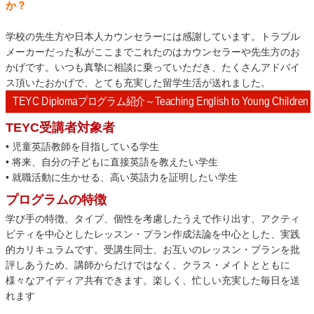
か？
学校の先生方や日本人カウンセラーには感謝しています。トラブル
メーカーだった私がここまでこれたのはカウンセラーや先生方のお
かげです。いつも真摯に相談に乗っていただき、たくさんアドバイ
ス頂いたおかげで、とても充実した留学生活が送れました。
TEYC Diplomaプログラム紹介～Teaching English to Young Children
TEYC受講者対象者
• 児童英語教師を目指している学生
• 将来、自分の子どもに直接英語を教えたい学生
• 就職活動に生かせる、高い英語力を証明したい学生
プログラムの特徴
学び手の特徴、タイプ、個性を考慮したうえで作り出す、アクティ
ビティを中心としたレッスン・プラン作成法論を中心とした、実践
的カリキュラムです。受講生同士、お互いのレッスン・プランを批
評しあうため、講師からだけではなく、クラス・メイトとともに
様々なアイディア共有できます。楽しく、忙しい充実した毎日を送
れます