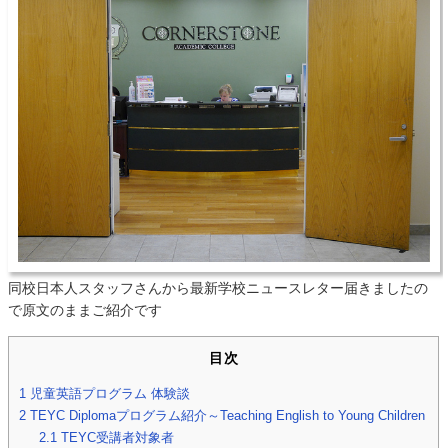
同校日本人スタッフさんから最新学校ニュースレター届きましたの
で原文のままご紹介です
目次
1
児童英語プログラム 体験談
2
TEYC Diplomaプログラム紹介～Teaching English to Young Children
2.1
TEYC受講者対象者