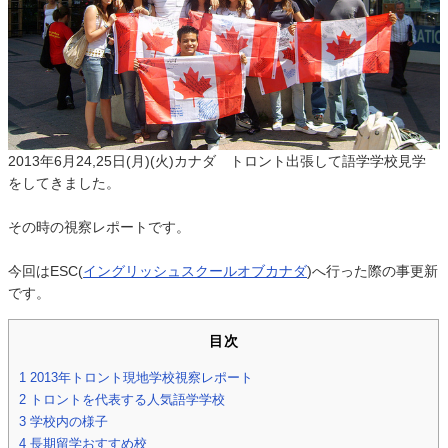
2013年6月24,25日(月)(火)カナダ トロント出張して語学学校見学
をしてきました。
その時の視察レポートです。
今回はESC(
イングリッシュスクールオブカナダ
)へ行った際の事更新
です。
目次
1
2013年トロント現地学校視察レポート
2
トロントを代表する人気語学学校
3
学校内の様子
4
長期留学おすすめ校