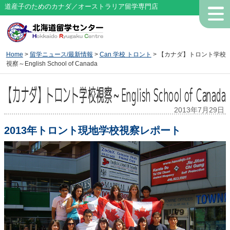
道産子のためのカナダ／オーストラリア留学専門店
Home
>
留学ニュース/最新情報
>
Can 学校 トロント
> 【カナダ】トロント学校
視察～English School of Canada
【カナダ】トロント学校視察～English School of Canada
2013年7月29日
2013年トロント現地学校視察レポート