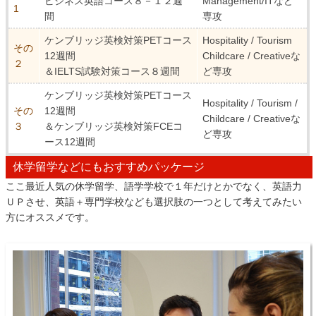
ビジネス英語コース８－１２週
Management/ITなど
1
間
専攻
ケンブリッジ英検対策PETコース
Hospitality / Tourism
その
12週間
Childcare / Creativeな
２
＆IELTS試験対策コース８週間
ど専攻
ケンブリッジ英検対策PETコース
Hospitality / Tourism /
その
12週間
Childcare / Creativeな
３
＆ケンブリッジ英検対策FCEコ
ど専攻
ース12週間
休学留学などにもおすすめパッケージ
ここ最近人気の休学留学、語学学校で１年だけとかでなく、英語力
ＵＰさせ、英語＋専門学校なども選択肢の一つとして考えてみたい
方にオススメです。