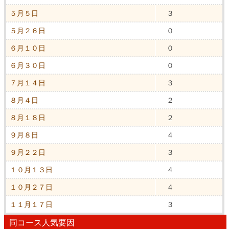
５月５日
３
５月２６日
０
６月１０日
０
６月３０日
０
７月１４日
３
８月４日
２
８月１８日
２
９月８日
４
９月２２日
３
１０月１３日
４
１０月２７日
４
１１月１７日
３
同コース人気要因