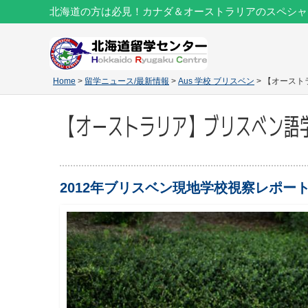
北海道の方は必見！カナダ＆オーストラリアのスペシャ
Home
>
留学ニュース/最新情報
>
Aus 学校 ブリスベン
> 【オース
【オーストラリア】ブリスベン語
2012年ブリスベン現地学校視察レポー